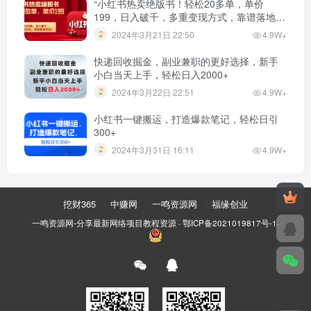
“小红书热卖绝版书！轻松20多单，单价
199，日入破千，多重变现方式，靠谱落地项
目！”
2024年3月21日 22:50
4.9W+
快递回收掘金，副业兼职的更好选择，新手
小白当天上手，轻松日入2000+
2024年3月22日 22:51
4.9W+
小红书一键搬运，打造爆款笔记，轻松日引
300+
2024年3月31日 16:11
4.9W+
挖财365
中赚网
一鸣资源网
福缘创业
一鸣资源网-分享最新网络项目教程资源
·
鄂ICP备2021019817号-1
·