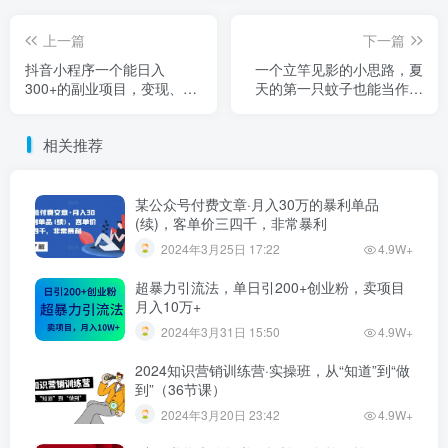
上一篇
下一篇
抖音小程序一个能日入
一个立竿见影的小思路，夏
300+的副业项目，变现、起
天的第一只蚊子也能当作项
号、素材、剪辑
目
相关推荐
某公众号付费文章·月入30万的暴利单品
(续)，客单价三四千，非常暴利
2024年3月25日 17:22
4.9W+
超暴力引流法，单日引200+创业粉，卖项目
月入10万+
2024年3月31日 15:50
4.9W+
2024知识营销训练营·实操班，从“知道”到“做
到”（36节课）
2024年3月20日 23:42
4.9W+