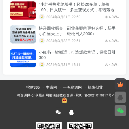
“小红书热卖绝版书！轻松20多单，单价
199，日入破千，多重变现方式，靠谱落地项
目！”
2024年3月21日 22:50
4.9W+
快递回收掘金，副业兼职的更好选择，新手
小白当天上手，轻松日入2000+
2024年3月22日 22:51
4.9W+
小红书一键搬运，打造爆款笔记，轻松日引
300+
2024年3月31日 16:11
4.9W+
挖财365
中赚网
一鸣资源网
福缘创业
一鸣资源网-分享最新网络项目教程资源
·
鄂ICP备2021019817号-1
·