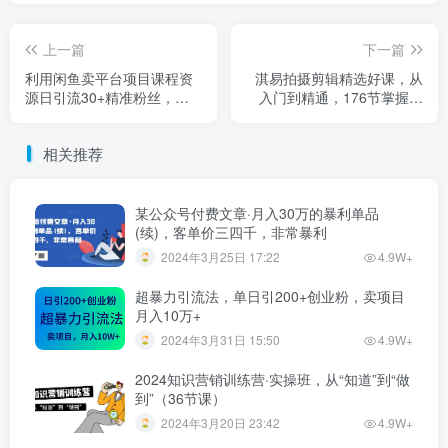
上一篇
下一篇
利用闲鱼卖平台项目课程资
淇易拍摄剪辑精选好课，从
源日引流30+精准粉丝，轻
入门到精通，176节掌握全
松日赚100+，积累人脉可实
面拍摄知识和剪辑技巧
现二次变现（细节教程+商品
相关推荐
文案）
某公众号付费文章·月入30万的暴利单品
(续)，客单价三四千，非常暴利
2024年3月25日 17:22
4.9W+
超暴力引流法，单日引200+创业粉，卖项目
月入10万+
2024年3月31日 15:50
4.9W+
2024知识营销训练营·实操班，从“知道”到“做
到”（36节课）
2024年3月20日 23:42
4.9W+