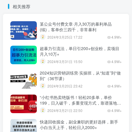
相关推荐
某公众号付费文章·月入30万的暴利单品
(续)，客单价三四千，非常暴利
2024年3月25日 17:22
4.9W+
超暴力引流法，单日引200+创业粉，卖项目
月入10万+
2024年3月31日 15:50
4.9W+
2024知识营销训练营·实操班，从“知道”到“做
到”（36节课）
2024年3月20日 23:42
4.9W+
“小红书热卖绝版书！轻松20多单，单价
199，日入破千，多重变现方式，靠谱落地项
目！”
2024年3月21日 22:50
4.9W+
快递回收掘金，副业兼职的更好选择，新手
小白当天上手，轻松日入2000+