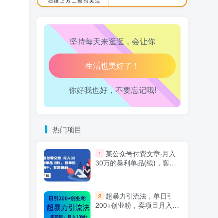
万三-东南亚跨境tk小店运营课
10
腿也不痛了！
坚持每天来逛逛，会让你
腰也不酸了！
工作也轻松了！
你好我也好，不要忘记哦!
热门项目
某公众号付费文章·月入
1
30万的暴利单品(续)，客单
价三四千，非常暴利
超暴力引流法，单日引
2
200+创业粉，卖项目月入10
万+