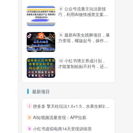
公众号流量主玩法新技
8
巧，利用AI做情感类文案无
脑式产出，简单易学，月收
益4000+【揭秘】
最新AI美女跳舞项目，暴
9
力变现，螺旋起号，操作简
单，小白也能轻松上手
小红书博主养成计划，
10
才能复制粘贴不封号，还能
爆流引流疯狂变现，全是干
货【揭秘】
最新项目
拼多多 擎天柱玩法1.0+1.5，水果生鲜2小时起量,标品2天爆单,利润率提升30%
1
AI短视频流量变现：APP拉新
2
小红书虚拟电商14天变现训练营
3