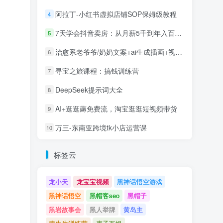
阿拉丁-小红书虚拟店铺SOP保姆级教程
4
7天学会抖音卖房：从月薪5千到年入百万，新时代房产经纪人必备技能
5
治愈系老爷爷/奶奶文案+ai生成插画+视频号广告分成项目
6
寻宝之旅课程：搞钱训练营
7
DeepSeek提示词大全
8
AI+逛逛薅免费流，淘宝逛逛短视频带货
9
万三-东南亚跨境tk小店运营课
10
标签云
龙小天
龙宝宝视频
黑神话悟空游戏
黑神话悟空
黑帽客seo
黑帽子
黑岩故事会
黑人举牌
黄岛主