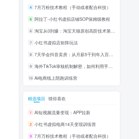
7月万粉技术教程（手动或者配合科技）
4
阿拉丁-小红书虚拟店铺SOP保姆级教程
5
淘宝从0到爆：淘宝天猫原创高阶技术第69期
6
小红书虚拟店矩阵玩法
7
7天学会抖音卖房：从月薪5千到年入百万，新时代房产经纪人必备技能
8
海外TikTok审核机制解密，如何利用手法轻松搬运过审
9
Ai电商线上陪跑训练营
10
精选项目
猜你喜欢
AI短视频流量变现：APP拉新
1
小红书虚拟电商14天变现训练营
2
7月万粉技术教程（手动或者配合科技）
3