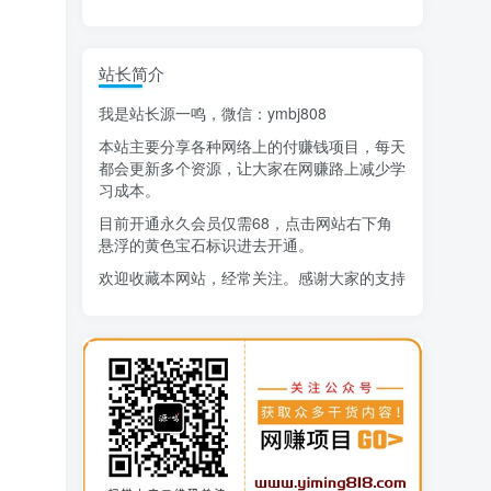
精选项目
猜你喜欢
站长简介
我是站长源一鸣，微信：ymbj808
AI短视频流量变现：APP拉新
1
本站主要分享各种网络上的付赚钱项目，每天
小红书虚拟电商14天变现训练营
2
都会更新多个资源，让大家在网赚路上减少学
习成本。
7月万粉技术教程（手动或者配合科技）
3
目前开通永久会员仅需68，点击网站右下角
阿拉丁-小红书虚拟店铺SOP保姆级教程
悬浮的黄色宝石标识进去开通。
4
欢迎收藏本网站，经常关注。感谢大家的支持
7天学会抖音卖房：从月薪5千到年入百万，新时代房产经纪人必备技能
5
治愈系老爷爷/奶奶文案+ai生成插画+视频号广告分成项目
6
生活也美好了！
寻宝之旅课程：搞钱训练营
7
DeepSeek提示词大全
8
心情也舒畅了！
AI+逛逛薅免费流，淘宝逛逛短视频带货
9
走路也有劲了！