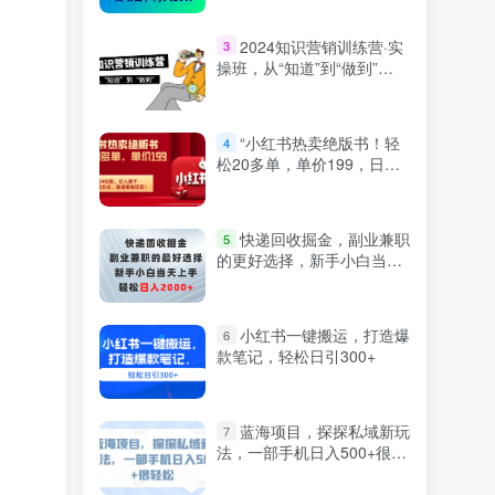
2024知识营销训练营·实
3
操班，从“知道”到“做到”
（36节课）
“小红书热卖绝版书！轻
4
松20多单，单价199，日入
破千，多重变现方式，靠谱
落地项目！”
快递回收掘金，副业兼职
5
的更好选择，新手小白当天
上手，轻松日入2000+
小红书一键搬运，打造爆
6
款笔记，轻松日引300+
蓝海项目，探探私域新玩
7
法，一部手机日入500+很轻
松【揭秘】