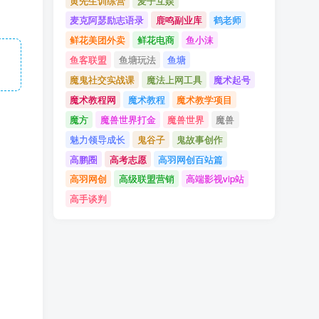
黄先生训练营
麦子互娱
麦克阿瑟励志语录
鹿鸣副业库
鹤老师
鲜花美团外卖
鲜花电商
鱼小沫
鱼客联盟
鱼塘玩法
鱼塘
魔鬼社交实战课
魔法上网工具
魔术起号
魔术教程网
魔术教程
魔术教学项目
魔方
魔兽世界打金
魔兽世界
魔兽
魅力领导成长
鬼谷子
鬼故事创作
高鹏圈
高考志愿
高羽网创百站篇
高羽网创
高级联盟营销
高端影视vip站
高手谈判