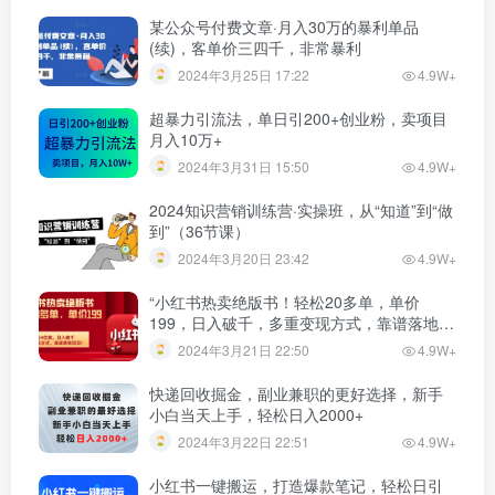
某公众号付费文章·月入30万的暴利单品
(续)，客单价三四千，非常暴利
2024年3月25日 17:22
4.9W+
超暴力引流法，单日引200+创业粉，卖项目
月入10万+
2024年3月31日 15:50
4.9W+
2024知识营销训练营·实操班，从“知道”到“做
到”（36节课）
2024年3月20日 23:42
4.9W+
“小红书热卖绝版书！轻松20多单，单价
199，日入破千，多重变现方式，靠谱落地项
目！”
2024年3月21日 22:50
4.9W+
快递回收掘金，副业兼职的更好选择，新手
小白当天上手，轻松日入2000+
2024年3月22日 22:51
4.9W+
小红书一键搬运，打造爆款笔记，轻松日引