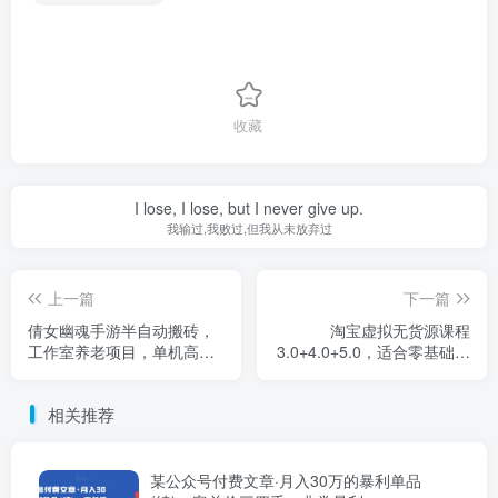
收藏
I lose, I lose, but I never give up.
我输过,我败过,但我从未放弃过
上一篇
下一篇
倩女幽魂手游半自动搬砖，
淘宝虚拟无货源课程
工作室养老项目，单机高达
3.0+4.0+5.0，适合零基础小
100+【详细教程】
白，主打蓝海选品，实战型
优化操作
相关推荐
某公众号付费文章·月入30万的暴利单品