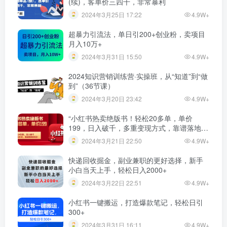
(续)，客单价三四千，非常暴利
2024年3月25日 17:22
4.9W+
超暴力引流法，单日引200+创业粉，卖项目
月入10万+
2024年3月31日 15:50
4.9W+
2024知识营销训练营·实操班，从“知道”到“做
到”（36节课）
2024年3月20日 23:42
4.9W+
“小红书热卖绝版书！轻松20多单，单价
199，日入破千，多重变现方式，靠谱落地项
目！”
2024年3月21日 22:50
4.9W+
快递回收掘金，副业兼职的更好选择，新手
小白当天上手，轻松日入2000+
2024年3月22日 22:51
4.9W+
小红书一键搬运，打造爆款笔记，轻松日引
300+
2024年3月31日 16:11
4.9W+