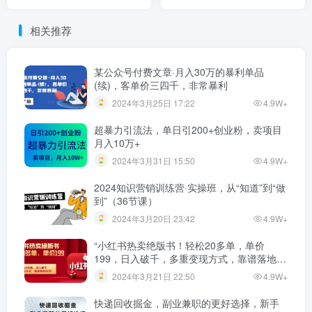
秘】
相关推荐
某公众号付费文章·月入30万的暴利单品
(续)，客单价三四千，非常暴利
2024年3月25日 17:22
4.9W+
超暴力引流法，单日引200+创业粉，卖项目
月入10万+
2024年3月31日 15:50
4.9W+
2024知识营销训练营·实操班，从“知道”到“做
到”（36节课）
2024年3月20日 23:42
4.9W+
“小红书热卖绝版书！轻松20多单，单价
199，日入破千，多重变现方式，靠谱落地项
目！”
2024年3月21日 22:50
4.9W+
快递回收掘金，副业兼职的更好选择，新手