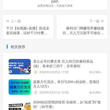
past.
如果后悔过去，不如奋斗将来
上一篇
下一篇
千川【短视频+直播】投流全
暴利冷门网赚塔罗赚钱项
套实操课，玩转千川付费投
目，月入万元新手可做在家
放的各种技巧
兼职副业项目
相关推荐
某公众号付费文章·月入30万的暴利单品
(续)，客单价三四千，非常暴利
2024年3月25日 17:22
4.9W+
超暴力引流法，单日引200+创业粉，卖项目
月入10万+
2024年3月31日 15:50
4.9W+
2024知识营销训练营·实操班，从“知道”到“做
到”（36节课）