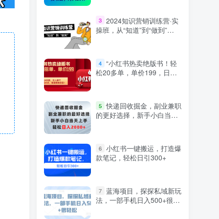
2024知识营销训练营·实
3
操班，从“知道”到“做到”
（36节课）
“小红书热卖绝版书！轻
4
松20多单，单价199，日入
破千，多重变现方式，靠谱
落地项目！”
快递回收掘金，副业兼职
5
的更好选择，新手小白当天
上手，轻松日入2000+
小红书一键搬运，打造爆
6
款笔记，轻松日引300+
蓝海项目，探探私域新玩
7
法，一部手机日入500+很轻
松【揭秘】