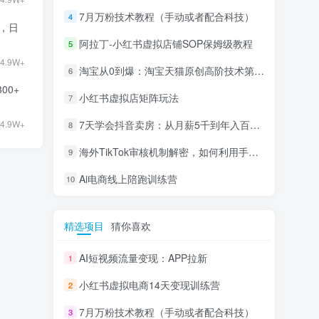
7月万粉技术教程（手动或者配合科技）
4
9，日
阿拉丁-小红书虚拟店铺SOP保姆级教程
5
4.9W+
淘宝从0到爆：淘宝天猫原创高阶技术第69期
6
00+
小红书虚拟店矩阵玩法
7
4.9W+
7天学会抖音卖房：从月薪5千到年入百万，新时代房产经纪人必备技能
8
海外TikTok审核机制解密，如何利用手法轻松搬运过审
9
Ai电商线上陪跑训练营
10
精选项目
猜你喜欢
AI短视频流量变现：APP拉新
1
小红书虚拟电商14天变现训练营
2
7月万粉技术教程（手动或者配合科技）
3