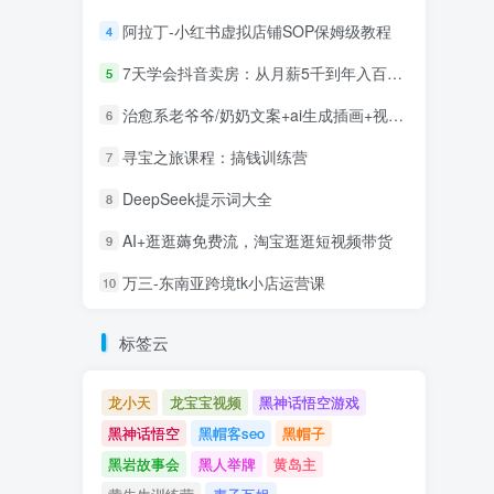
阿拉丁-小红书虚拟店铺SOP保姆级教程
4
7天学会抖音卖房：从月薪5千到年入百万，新时代房产经纪人必备技能
5
治愈系老爷爷/奶奶文案+ai生成插画+视频号广告分成项目
6
寻宝之旅课程：搞钱训练营
7
DeepSeek提示词大全
8
AI+逛逛薅免费流，淘宝逛逛短视频带货
9
万三-东南亚跨境tk小店运营课
10
标签云
龙小天
龙宝宝视频
黑神话悟空游戏
黑神话悟空
黑帽客seo
黑帽子
黑岩故事会
黑人举牌
黄岛主