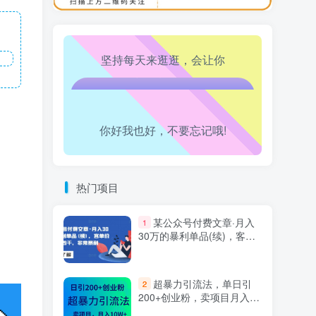
万三-东南亚跨境tk小店运营课
10
腿也不痛了！
坚持每天来逛逛，会让你
腰也不酸了！
工作也轻松了！
你好我也好，不要忘记哦!
热门项目
某公众号付费文章·月入
1
30万的暴利单品(续)，客单
价三四千，非常暴利
超暴力引流法，单日引
2
200+创业粉，卖项目月入10
万+