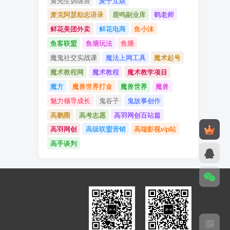
黄先生训练营
麦子互娱
麦克阿瑟励志语录
鹿鸣副业库
鹤老师
鲜花美团外卖
鲜花电商
鱼小沫
鱼客联盟
鱼塘玩法
鱼塘
魔鬼社交实战课
魔法上网工具
魔术起号
魔术教程网
魔术教程
魔术教学项目
魔方
魔兽世界打金
魔兽世界
魔兽
魅力领导成长
鬼谷子
鬼故事创作
高鹏圈
高考志愿
高羽网创百站篇
高羽网创
高级联盟营销
高端影视vip站
高手谈判