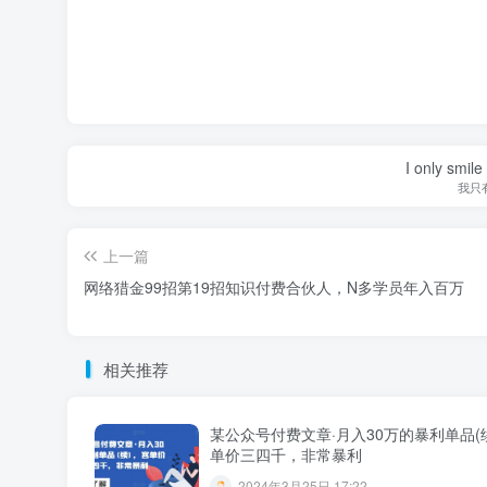
I only smile
我只
上一篇
网络猎金99招第19招知识付费合伙人，N多学员年入百万
相关推荐
某公众号付费文章·月入30万的暴利单品(
单价三四千，非常暴利
2024年3月25日 17:22