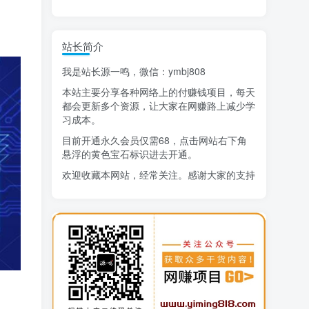
精选项目
站长简介
猜你喜欢
我是站长源一鸣，微信：ymbj808
AI短视频流量变现：APP拉新
1
本站主要分享各种网络上的付赚钱项目，每天
小红书虚拟电商14天变现训练营
2
都会更新多个资源，让大家在网赚路上减少学
习成本。
7月万粉技术教程（手动或者配合科技）
3
目前开通永久会员仅需68，点击网站右下角
悬浮的黄色宝石标识进去开通。
阿拉丁-小红书虚拟店铺SOP保姆级教程
4
欢迎收藏本网站，经常关注。感谢大家的支持
7天学会抖音卖房：从月薪5千到年入百万，新时代房产经纪人必备技能
5
治愈系老爷爷/奶奶文案+ai生成插画+视频号广告分成项目
6
生活也美好了！
寻宝之旅课程：搞钱训练营
7
DeepSeek提示词大全
8
心情也舒畅了！
AI+逛逛薅免费流，淘宝逛逛短视频带货
9
走路也有劲了！