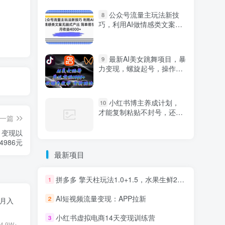
公众号流量主玩法新技
8
巧，利用AI做情感类文案无
脑式产出，简单易学，月收
益4000+【揭秘】
最新AI美女跳舞项目，暴
9
力变现，螺旋起号，操作简
单，小白也能轻松上手
小红书博主养成计划，
10
才能复制粘贴不封号，还能
一篇
爆流引流疯狂变现，全是干
货【揭秘】
、变现以
986元
最新项目
拼多多 擎天柱玩法1.0+1.5，水果生鲜2小时起量,标品2天爆单,利润率提升30%
1
AI短视频流量变现：APP拉新
2
目月入
小红书虚拟电商14天变现训练营
3
4.9W+