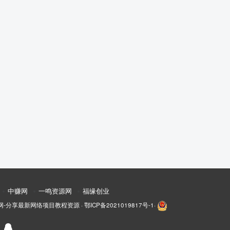
中赚网
一鸣资源网
福缘创业
网-分享最新网络项目教程资源
·
鄂ICP备2021019817号-1
·