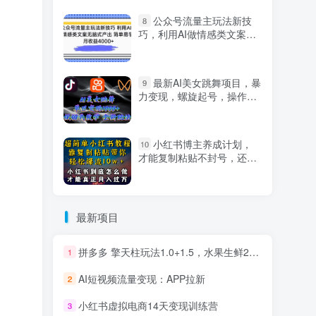
公众号流量主玩法新技
8
巧，利用AI做情感类文案无
脑式产出，简单易学，月收
益4000+【揭秘】
最新AI美女跳舞项目，暴
9
力变现，螺旋起号，操作简
单，小白也能轻松上手
小红书博主养成计划，
10
才能复制粘贴不封号，还能
爆流引流疯狂变现，全是干
货【揭秘】
最新项目
拼多多 擎天柱玩法1.0+1.5，水果生鲜2小时起量,标品2天爆单,利润率提升30%
1
AI短视频流量变现：APP拉新
2
小红书虚拟电商14天变现训练营
3