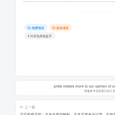
免费项目
副业项目
# 抖音电商操盘手
pride relates more to our opinion of o
骄傲多半涉及我们自己
上一篇
贝千电商店群：京东全类目解析，京东店群专业运营，实操2