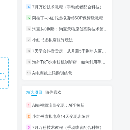
7月万粉技术教程（手动或者配合科技）
4
阿拉丁-小红书虚拟店铺SOP保姆级教程
5
淘宝从0到爆：淘宝天猫原创高阶技术第69期
6
小红书虚拟店矩阵玩法
7
7天学会抖音卖房：从月薪5千到年入百万，新时代房产经纪人必备技能
8
海外TikTok审核机制解密，如何利用手法轻松搬运过审
9
Ai电商线上陪跑训练营
10
精选项目
猜你喜欢
AI短视频流量变现：APP拉新
1
小红书虚拟电商14天变现训练营
2
7月万粉技术教程（手动或者配合科技）
3