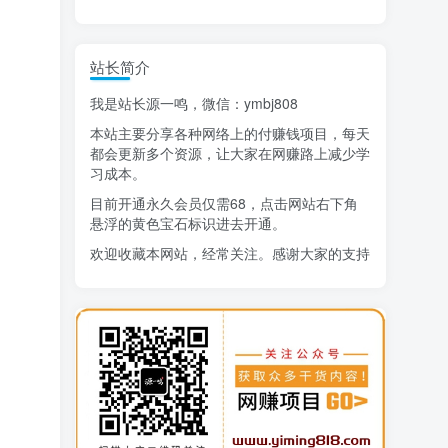
精选项目
站长简介
猜你喜欢
我是站长源一鸣，微信：ymbj808
AI短视频流量变现：APP拉新
1
本站主要分享各种网络上的付赚钱项目，每天
小红书虚拟电商14天变现训练营
2
都会更新多个资源，让大家在网赚路上减少学
习成本。
7月万粉技术教程（手动或者配合科技）
3
目前开通永久会员仅需68，点击网站右下角
悬浮的黄色宝石标识进去开通。
阿拉丁-小红书虚拟店铺SOP保姆级教程
4
欢迎收藏本网站，经常关注。感谢大家的支持
7天学会抖音卖房：从月薪5千到年入百万，新时代房产经纪人必备技能
5
治愈系老爷爷/奶奶文案+ai生成插画+视频号广告分成项目
6
寻宝之旅课程：搞钱训练营
7
DeepSeek提示词大全
8
AI+逛逛薅免费流，淘宝逛逛短视频带货
9