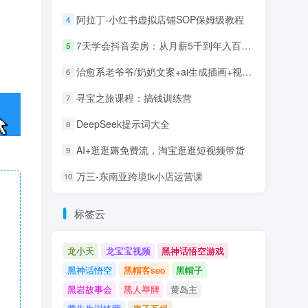
阿拉丁-小红书虚拟店铺SOP保姆级教程
4
7天学会抖音卖房：从月薪5千到年入百万，新时代房产经纪人必备技能
5
治愈系老爷爷/奶奶文案+ai生成插画+视频号广告分成项目
6
寻宝之旅课程：搞钱训练营
7
DeepSeek提示词大全
8
AI+逛逛薅免费流，淘宝逛逛短视频带货
9
万三-东南亚跨境tk小店运营课
10
标签云
龙小天
龙宝宝视频
黑神话悟空游戏
黑神话悟空
黑帽客seo
黑帽子
黑岩故事会
黑人举牌
黄岛主