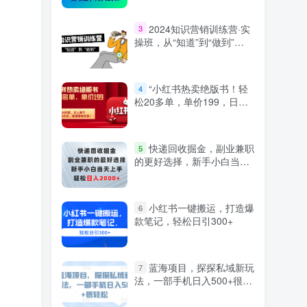
2024知识营销训练营·实
3
操班，从“知道”到“做到”
（36节课）
“小红书热卖绝版书！轻
4
松20多单，单价199，日入
破千，多重变现方式，靠谱
落地项目！”
快递回收掘金，副业兼职
5
的更好选择，新手小白当天
上手，轻松日入2000+
小红书一键搬运，打造爆
6
款笔记，轻松日引300+
蓝海项目，探探私域新玩
7
法，一部手机日入500+很轻
松【揭秘】