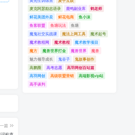
黄先生训练营
麦子互娱
麦克阿瑟励志语录
鹿鸣副业库
鹤老师
鲜花美团外卖
鲜花电商
鱼小沫
鱼客联盟
鱼塘玩法
鱼塘
魔鬼社交实战课
魔法上网工具
魔术起号
魔术教程网
魔术教程
魔术教学项目
魔方
魔兽世界打金
魔兽世界
魔兽
魅力领导成长
鬼谷子
鬼故事创作
高鹏圈
高考志愿
高羽网创百站篇
高羽网创
高级联盟营销
高端影视vip站
高手谈判
一篇
规词检查