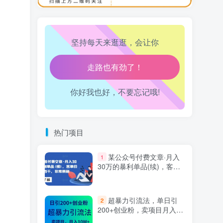
万三-东南亚跨境tk小店运营课
10
坚持每天来逛逛，会让你
生活也美好了！
心情也舒畅了！
你好我也好，不要忘记哦!
走路也有劲了！
腿也不痛了！
热门项目
腰也不酸了！
某公众号付费文章·月入
1
工作也轻松了！
30万的暴利单品(续)，客单
价三四千，非常暴利
超暴力引流法，单日引
2
200+创业粉，卖项目月入10
万+