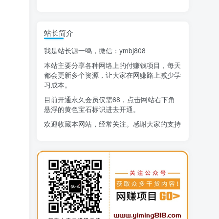
精选项目
站长简介
猜你喜欢
我是站长源一鸣，微信：ymbj808
AI短视频流量变现：APP拉新
1
本站主要分享各种网络上的付赚钱项目，每天
小红书虚拟电商14天变现训练营
2
都会更新多个资源，让大家在网赚路上减少学
习成本。
7月万粉技术教程（手动或者配合科技）
3
目前开通永久会员仅需68，点击网站右下角
悬浮的黄色宝石标识进去开通。
阿拉丁-小红书虚拟店铺SOP保姆级教程
4
欢迎收藏本网站，经常关注。感谢大家的支持
7天学会抖音卖房：从月薪5千到年入百万，新时代房产经纪人必备技能
5
治愈系老爷爷/奶奶文案+ai生成插画+视频号广告分成项目
6
生活也美好了！
寻宝之旅课程：搞钱训练营
7
DeepSeek提示词大全
8
心情也舒畅了！
AI+逛逛薅免费流，淘宝逛逛短视频带货
9
走路也有劲了！