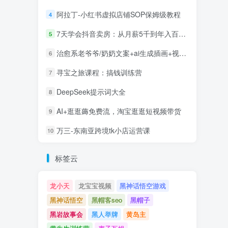
阿拉丁-小红书虚拟店铺SOP保姆级教程
4
7天学会抖音卖房：从月薪5千到年入百万，新时代房产经纪人必备技能
5
治愈系老爷爷/奶奶文案+ai生成插画+视频号广告分成项目
6
寻宝之旅课程：搞钱训练营
7
DeepSeek提示词大全
8
AI+逛逛薅免费流，淘宝逛逛短视频带货
9
万三-东南亚跨境tk小店运营课
10
标签云
龙小天
龙宝宝视频
黑神话悟空游戏
黑神话悟空
黑帽客seo
黑帽子
黑岩故事会
黑人举牌
黄岛主