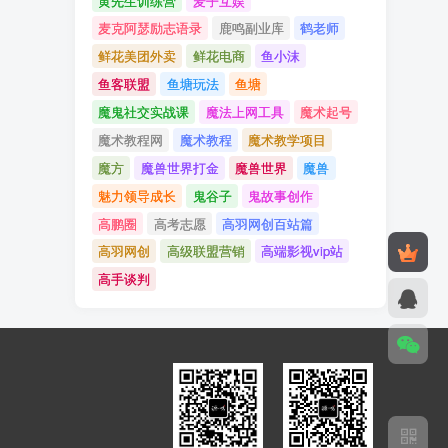
黄先生训练营
麦子互娱
麦克阿瑟励志语录
鹿鸣副业库
鹤老师
鲜花美团外卖
鲜花电商
鱼小沫
鱼客联盟
鱼塘玩法
鱼塘
魔鬼社交实战课
魔法上网工具
魔术起号
魔术教程网
魔术教程
魔术教学项目
魔方
魔兽世界打金
魔兽世界
魔兽
魅力领导成长
鬼谷子
鬼故事创作
高鹏圈
高考志愿
高羽网创百站篇
高羽网创
高级联盟营销
高端影视vip站
高手谈判