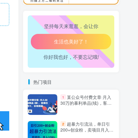
万三-东南亚跨境tk小店运营课
10
腿也不痛了！
坚持每天来逛逛，会让你
腰也不酸了！
工作也轻松了！
你好我也好，不要忘记哦!
热门项目
某公众号付费文章·月入
1
30万的暴利单品(续)，客单
价三四千，非常暴利
超暴力引流法，单日引
2
200+创业粉，卖项目月入10
万+