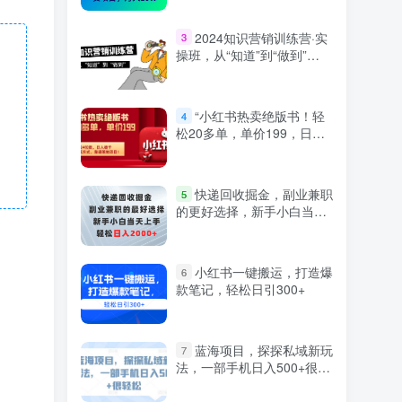
2024知识营销训练营·实
3
操班，从“知道”到“做到”
（36节课）
“小红书热卖绝版书！轻
4
松20多单，单价199，日入
破千，多重变现方式，靠谱
落地项目！”
快递回收掘金，副业兼职
5
的更好选择，新手小白当天
上手，轻松日入2000+
小红书一键搬运，打造爆
6
款笔记，轻松日引300+
蓝海项目，探探私域新玩
7
法，一部手机日入500+很轻
松【揭秘】