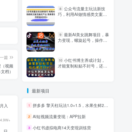
公众号流量主玩法新技
8
巧，利用AI做情感类文案无
脑式产出，简单易学，月收
益4000+【揭秘】
最新AI美女跳舞项目，暴
9
力变现，螺旋起号，操作简
单，小白也能轻松上手
一篇
小红书博主养成计划，
10
才能复制粘贴不封号，还能
程（视频
爆流引流疯狂变现，全是干
+文档）
货【揭秘】
最新项目
拼多多 擎天柱玩法1.0+1.5，水果生鲜2小时起量,标品2天爆单,利润率提升30%
目月入
1
AI短视频流量变现：APP拉新
2
4.9W+
小红书虚拟电商14天变现训练营
3
9，日