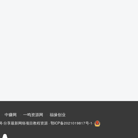
中赚网
一鸣资源网
福缘创业
网-分享最新网络项目教程资源
·
鄂ICP备2021019817号-1
·