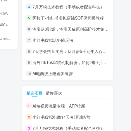
7月万粉技术教程（手动或者配合科技）
4
4.9W+
阿拉丁-小红书虚拟店铺SOP保姆级教程
5
00+
淘宝从0到爆：淘宝天猫原创高阶技术第69期
6
4.9W+
小红书虚拟店矩阵玩法
7
7天学会抖音卖房：从月薪5千到年入百万，新时代房产经纪人必备技能
8
海外TikTok审核机制解密，如何利用手法轻松搬运过审
9
Ai电商线上陪跑训练营
10
精选项目
猜你喜欢
AI短视频流量变现：APP拉新
1
小红书虚拟电商14天变现训练营
2
7月万粉技术教程（手动或者配合科技）
3