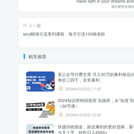
Have faith in your dreams and
请对梦想充满
上一篇
soul精准引流系列课程，每天引流100精准粉
相关推荐
某公众号付费文章·月入30万的暴利单品(
单价三四千，非常暴利
2024年3月25日 17:22
2024知识营销训练营·实操班，从“知道”到
（36节课）
2024年3月20日 23:42
快递回收掘金，副业兼职的更好选择，新
当天上手，轻松日入2000+