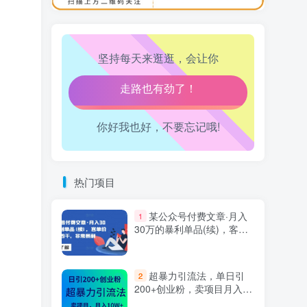
万三-东南亚跨境tk小店运营课
10
生活也美好了！
坚持每天来逛逛，会让你
心情也舒畅了！
走路也有劲了！
你好我也好，不要忘记哦!
腿也不痛了！
腰也不酸了！
热门项目
工作也轻松了！
某公众号付费文章·月入
1
30万的暴利单品(续)，客单
价三四千，非常暴利
超暴力引流法，单日引
2
200+创业粉，卖项目月入10
万+