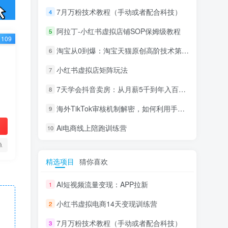
7月万粉技术教程（手动或者配合科技）
4
阿拉丁-小红书虚拟店铺SOP保姆级教程
5
109
淘宝从0到爆：淘宝天猫原创高阶技术第69期
6
小红书虚拟店矩阵玩法
7
7天学会抖音卖房：从月薪5千到年入百万，新时代房产经纪人必备技能
8
海外TikTok审核机制解密，如何利用手法轻松搬运过审
9
Ai电商线上陪跑训练营
10
单
精选项目
猜你喜欢
AI短视频流量变现：APP拉新
1
小红书虚拟电商14天变现训练营
2
7月万粉技术教程（手动或者配合科技）
3