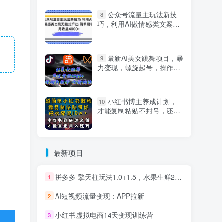
公众号流量主玩法新技
8
巧，利用AI做情感类文案无
脑式产出，简单易学，月收
益4000+【揭秘】
最新AI美女跳舞项目，暴
9
力变现，螺旋起号，操作简
单，小白也能轻松上手
小红书博主养成计划，
10
才能复制粘贴不封号，还能
爆流引流疯狂变现，全是干
货【揭秘】
最新项目
拼多多 擎天柱玩法1.0+1.5，水果生鲜2小时起量,标品2天爆单,利润率提升30%
1
AI短视频流量变现：APP拉新
2
小红书虚拟电商14天变现训练营
3