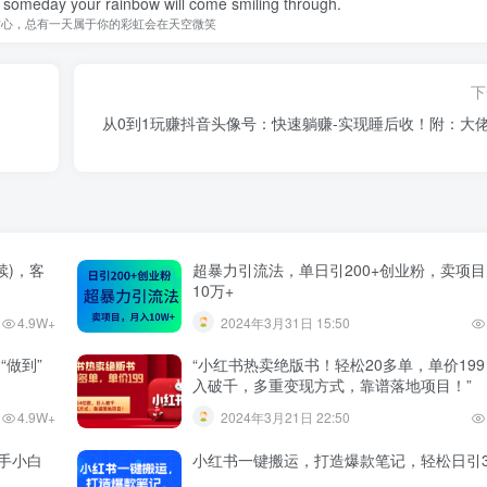
 someday your rainbow will come smiling through.
信心，总有一天属于你的彩虹会在天空微笑
下
从0到1玩赚抖音头像号：快速躺赚-实现睡后收！附：大
续)，客
超暴力引流法，单日引200+创业粉，卖项
10万+
4.9W+
2024年3月31日 15:50
“做到”
“小红书热卖绝版书！轻松20多单，单价19
入破千，多重变现方式，靠谱落地项目！”
4.9W+
2024年3月21日 22:50
手小白
小红书一键搬运，打造爆款笔记，轻松日引3