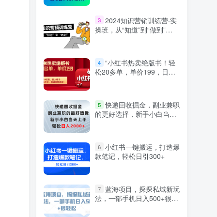
2024知识营销训练营·实
3
操班，从“知道”到“做到”
（36节课）
“小红书热卖绝版书！轻
4
松20多单，单价199，日入
破千，多重变现方式，靠谱
落地项目！”
快递回收掘金，副业兼职
5
的更好选择，新手小白当天
上手，轻松日入2000+
小红书一键搬运，打造爆
6
款笔记，轻松日引300+
蓝海项目，探探私域新玩
7
法，一部手机日入500+很轻
松【揭秘】