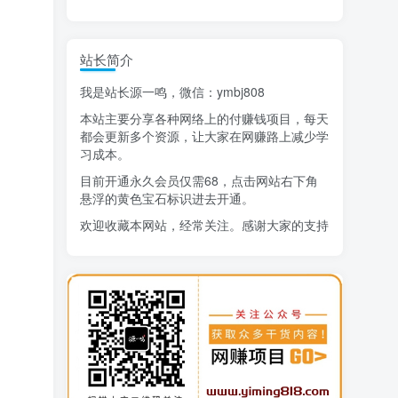
精选项目
站长简介
猜你喜欢
我是站长源一鸣，微信：ymbj808
AI短视频流量变现：APP拉新
1
本站主要分享各种网络上的付赚钱项目，每天
小红书虚拟电商14天变现训练营
2
都会更新多个资源，让大家在网赚路上减少学
习成本。
7月万粉技术教程（手动或者配合科技）
3
目前开通永久会员仅需68，点击网站右下角
悬浮的黄色宝石标识进去开通。
阿拉丁-小红书虚拟店铺SOP保姆级教程
4
欢迎收藏本网站，经常关注。感谢大家的支持
7天学会抖音卖房：从月薪5千到年入百万，新时代房产经纪人必备技能
5
治愈系老爷爷/奶奶文案+ai生成插画+视频号广告分成项目
6
寻宝之旅课程：搞钱训练营
7
DeepSeek提示词大全
8
AI+逛逛薅免费流，淘宝逛逛短视频带货
9