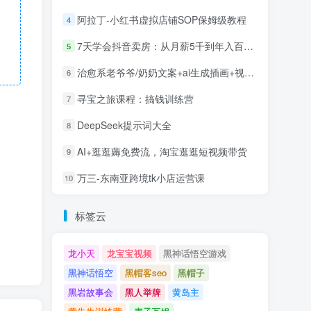
阿拉丁-小红书虚拟店铺SOP保姆级教程
4
7天学会抖音卖房：从月薪5千到年入百万，新时代房产经纪人必备技能
5
治愈系老爷爷/奶奶文案+ai生成插画+视频号广告分成项目
6
寻宝之旅课程：搞钱训练营
7
DeepSeek提示词大全
8
AI+逛逛薅免费流，淘宝逛逛短视频带货
9
万三-东南亚跨境tk小店运营课
10
标签云
龙小天
龙宝宝视频
黑神话悟空游戏
黑神话悟空
黑帽客seo
黑帽子
黑岩故事会
黑人举牌
黄岛主