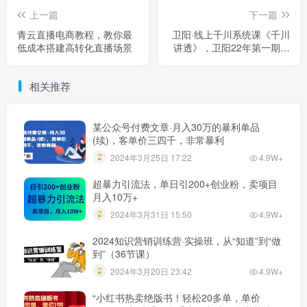
上一篇
下一篇
青云直播电商教程，教你最
卫阳·线上千川系统课《千川
低成本搭建高转化直播场景
讲透》，卫阳22年第一期课
程【更新中】
相关推荐
某公众号付费文章·月入30万的暴利单品
(续)，客单价三四千，非常暴利
2024年3月25日 17:22
4.9W+
超暴力引流法，单日引200+创业粉，卖项目
月入10万+
2024年3月31日 15:50
4.9W+
2024知识营销训练营·实操班，从“知道”到“做
到”（36节课）
2024年3月20日 23:42
4.9W+
“小红书热卖绝版书！轻松20多单，单价