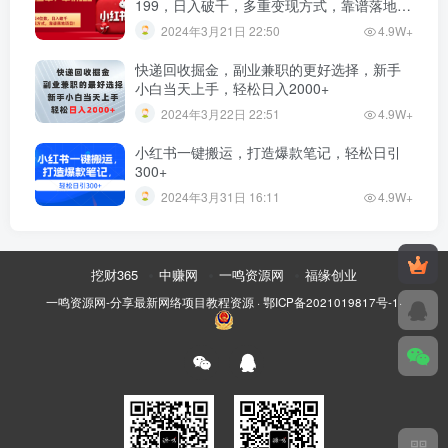
199，日入破千，多重变现方式，靠谱落地项
目！”
2024年3月21日 22:50
4.9W+
快递回收掘金，副业兼职的更好选择，新手
小白当天上手，轻松日入2000+
2024年3月22日 22:51
4.9W+
小红书一键搬运，打造爆款笔记，轻松日引
300+
2024年3月31日 16:11
4.9W+
挖财365
中赚网
一鸣资源网
福缘创业
一鸣资源网-分享最新网络项目教程资源
·
鄂ICP备2021019817号-1
·