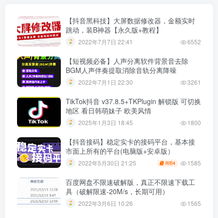
【抖音黑科技】大屏数据修改器，金额实时
跳动，装B神器【永久版+教程】
2022年7月7日 22:41
6552
【短视频必备】人声分离软件背景音去除
BGM人声伴奏提取消除音轨分离降噪
2022年7月1日 22:30
3261
TikTok抖音 v37.8.5+TKPlugin 解锁版 可切换
地区 看日韩萌妹子 欧美风情
2025年1月3日 18:45
1800
【抖音接码】稳定实卡的接码平台，基本接
市面上所有的平台(电脑版+安卓版）
1585
2022年5月30日 21:25
4
R币
百度网盘不限速破解版，真正不限速下载工
具（破解限速-20M/s，长期可用）
2022年3月6日 10:26
1565