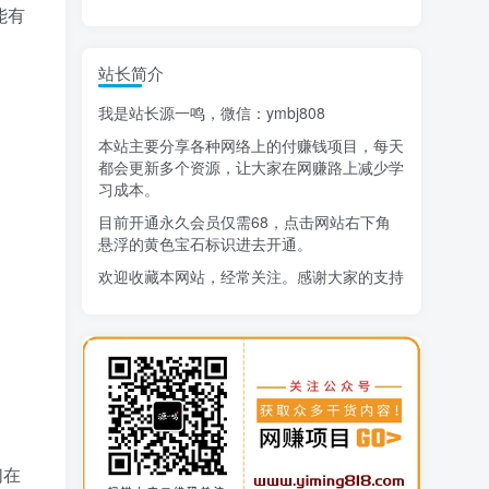
能有
精选项目
站长简介
猜你喜欢
我是站长源一鸣，微信：ymbj808
AI短视频流量变现：APP拉新
1
本站主要分享各种网络上的付赚钱项目，每天
小红书虚拟电商14天变现训练营
2
都会更新多个资源，让大家在网赚路上减少学
习成本。
7月万粉技术教程（手动或者配合科技）
3
目前开通永久会员仅需68，点击网站右下角
悬浮的黄色宝石标识进去开通。
阿拉丁-小红书虚拟店铺SOP保姆级教程
4
欢迎收藏本网站，经常关注。感谢大家的支持
7天学会抖音卖房：从月薪5千到年入百万，新时代房产经纪人必备技能
5
治愈系老爷爷/奶奶文案+ai生成插画+视频号广告分成项目
6
寻宝之旅课程：搞钱训练营
7
DeepSeek提示词大全
8
AI+逛逛薅免费流，淘宝逛逛短视频带货
9
们在