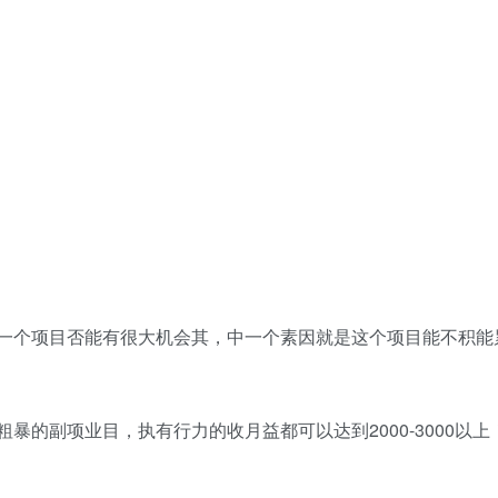
一个项目否能‬有很大机会其，‬中一个素因‬就是这个项目能不积能‬
暴的副项业‬目，执有‬行力的收月‬益都可以达到2000-3000以上