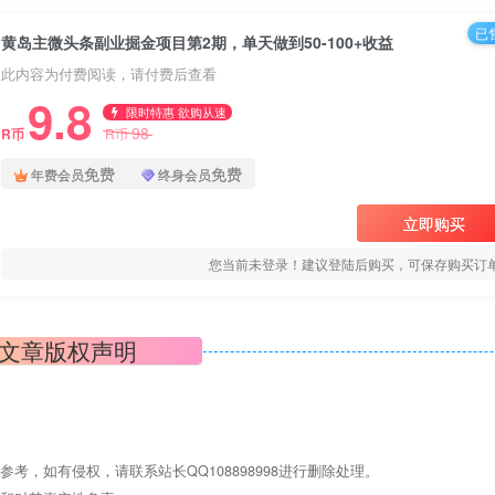
已售
黄岛主微头条副业掘金项目第2期，单天做到50-100+收益
此内容为付费阅读，请付费后查看
9.8
限时特惠 欲购从速
98
R币
R币
免费
免费
年费会员
终身会员
立即购买
您当前未登录！建议登陆后购买，可保存购买订
文章版权声明
，如有侵权，请联系站长QQ108898998进行删除处理。