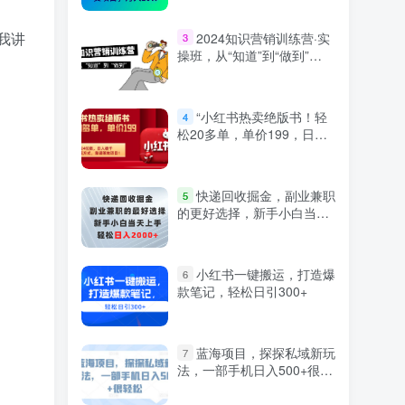
我讲
2024知识营销训练营·实
3
操班，从“知道”到“做到”
（36节课）
“小红书热卖绝版书！轻
4
松20多单，单价199，日入
破千，多重变现方式，靠谱
落地项目！”
快递回收掘金，副业兼职
5
的更好选择，新手小白当天
上手，轻松日入2000+
小红书一键搬运，打造爆
6
款笔记，轻松日引300+
蓝海项目，探探私域新玩
7
法，一部手机日入500+很轻
松【揭秘】