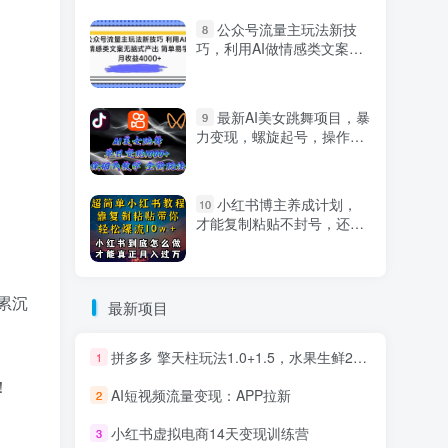
公众号流量主玩法新技
8
巧，利用AI做情感类文案无
脑式产出，简单易学，月收
益4000+【揭秘】
最新AI美女跳舞项目，暴
9
力变现，螺旋起号，操作简
单，小白也能轻松上手
小红书博主养成计划，
10
才能复制粘贴不封号，还能
爆流引流疯狂变现，全是干
货【揭秘】
累沉
最新项目
拼多多 擎天柱玩法1.0+1.5，水果生鲜2小时起量,标品2天爆单,利润率提升30%
1
！
AI短视频流量变现：APP拉新
2
小红书虚拟电商14天变现训练营
3