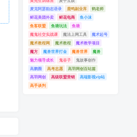
黄先生训练营
麦子互娱
麦克阿瑟励志语录
鹿鸣副业库
鹤老师
鲜花美团外卖
鲜花电商
鱼小沫
鱼客联盟
鱼塘玩法
鱼塘
魔鬼社交实战课
魔法上网工具
魔术起号
魔术教程网
魔术教程
魔术教学项目
魔方
魔兽世界打金
魔兽世界
魔兽
魅力领导成长
鬼谷子
鬼故事创作
高鹏圈
高考志愿
高羽网创百站篇
高羽网创
高级联盟营销
高端影视vip站
高手谈判