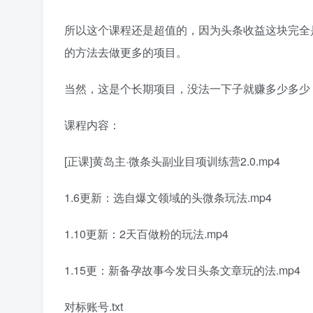
所以这个课程还是超值的，因为头条收益这块完全
的方法去做更多的项目。
当然，这是个长期项目，没法一下子就赚多少多少
课程内容：
[正课]黄岛主·微条头‬副业目项‬训练营2.0.mp4
1.6更新：选自‬爆文领域的头微‬条玩法.mp4
1.10更新：2天百做‬粉的玩法.mp4
1.15更：新‬备孕故事今发‬日头条文章玩的‬法.mp4
对标账号.txt