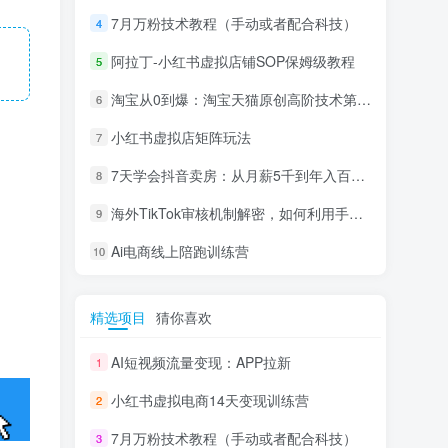
7月万粉技术教程（手动或者配合科技）
4
阿拉丁-小红书虚拟店铺SOP保姆级教程
5
淘宝从0到爆：淘宝天猫原创高阶技术第69期
6
小红书虚拟店矩阵玩法
7
7天学会抖音卖房：从月薪5千到年入百万，新时代房产经纪人必备技能
8
海外TikTok审核机制解密，如何利用手法轻松搬运过审
9
Ai电商线上陪跑训练营
10
精选项目
猜你喜欢
AI短视频流量变现：APP拉新
1
小红书虚拟电商14天变现训练营
2
7月万粉技术教程（手动或者配合科技）
3