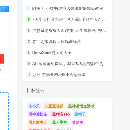
阿拉丁-小红书虚拟店铺SOP保姆级教程
4
 79
7天学会抖音卖房：从月薪5千到年入百万，新时代房产经纪人必备技能
5
治愈系老爷爷/奶奶文案+ai生成插画+视频号广告分成项目
6
寻宝之旅课程：搞钱训练营
7
DeepSeek提示词大全
8
AI+逛逛薅免费流，淘宝逛逛短视频带货
9
单
万三-东南亚跨境tk小店运营课
10
标签云
龙小天
龙宝宝视频
黑神话悟空游戏
黑神话悟空
黑帽客seo
黑帽子
黑岩故事会
黑人举牌
黄岛主