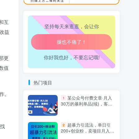
万三-东南亚跨境tk小店运营课
10
生活也美好了！
和互
坚持每天来逛逛，会让你
心情也舒畅了！
么收益
走路也有劲了！
你好我也好，不要忘记哦!
腿也不痛了！
那更
数值
腰也不酸了！
热门项目
工作也轻松了！
作。
某公众号付费文章·月入
1
30万的暴利单品(续)，客单
价三四千，非常暴利
超暴力引流法，单日引
2
去找
200+创业粉，卖项目月入10
万+