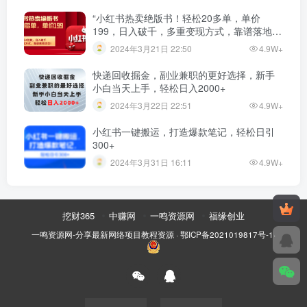
“小红书热卖绝版书！轻松20多单，单价
199，日入破千，多重变现方式，靠谱落地项
目！”
2024年3月21日 22:50
4.9W+
快递回收掘金，副业兼职的更好选择，新手
小白当天上手，轻松日入2000+
2024年3月22日 22:51
4.9W+
小红书一键搬运，打造爆款笔记，轻松日引
300+
2024年3月31日 16:11
4.9W+
挖财365
中赚网
一鸣资源网
福缘创业
一鸣资源网-分享最新网络项目教程资源
·
鄂ICP备2021019817号-1
·