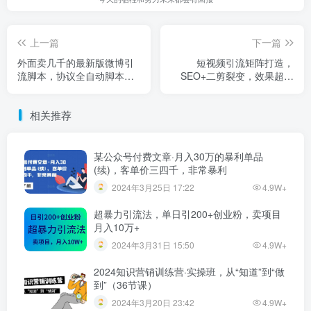
上一篇
下一篇
外面卖几千的最新版微博引
短视频引流矩阵打造，
流脚本，协议全自动脚本
SEO+二剪裂变，效果超级
【破解永久版+详细教程】
好！【视频教程】
相关推荐
某公众号付费文章·月入30万的暴利单品
(续)，客单价三四千，非常暴利
2024年3月25日 17:22
4.9W+
超暴力引流法，单日引200+创业粉，卖项目
月入10万+
2024年3月31日 15:50
4.9W+
2024知识营销训练营·实操班，从“知道”到“做
到”（36节课）
2024年3月20日 23:42
4.9W+