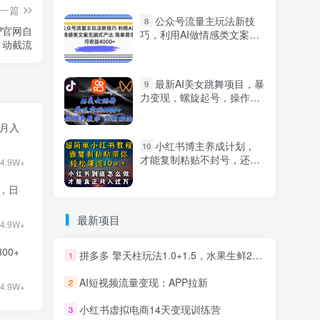
一篇
公众号流量主玩法新技
8
P官网自
巧，利用AI做情感类文案无
动截流
脑式产出，简单易学，月收
益4000+【揭秘】
最新AI美女跳舞项目，暴
9
力变现，螺旋起号，操作简
单，小白也能轻松上手
目月入
小红书博主养成计划，
10
才能复制粘贴不封号，还能
4.9W+
爆流引流疯狂变现，全是干
货【揭秘】
9，日
最新项目
4.9W+
00+
拼多多 擎天柱玩法1.0+1.5，水果生鲜2小时起量,标品2天爆单,利润率提升30%
1
AI短视频流量变现：APP拉新
2
4.9W+
小红书虚拟电商14天变现训练营
3