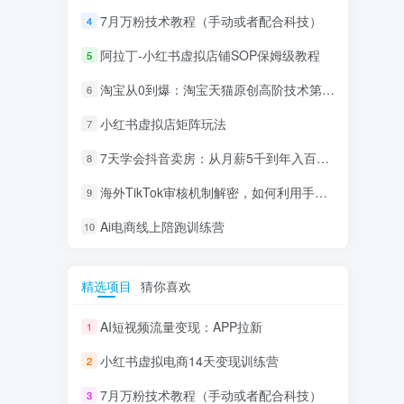
7月万粉技术教程（手动或者配合科技）
4
阿拉丁-小红书虚拟店铺SOP保姆级教程
5
淘宝从0到爆：淘宝天猫原创高阶技术第69期
6
小红书虚拟店矩阵玩法
7
7天学会抖音卖房：从月薪5千到年入百万，新时代房产经纪人必备技能
8
海外TikTok审核机制解密，如何利用手法轻松搬运过审
9
Ai电商线上陪跑训练营
10
精选项目
猜你喜欢
AI短视频流量变现：APP拉新
1
小红书虚拟电商14天变现训练营
2
7月万粉技术教程（手动或者配合科技）
3