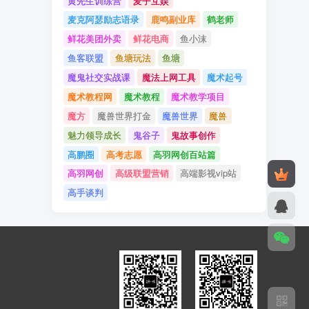
黄先生训练营
麦子互娱
麦克阿瑟励志语录
鹿鸣副业库
鹤老师
鲜花美团外卖
鲜花电商
鱼小沫
鱼客联盟
鱼塘玩法
鱼塘
魔鬼社交实战课
魔法上网工具
魔术起号
魔术教程网
魔术教程
魔术教学项目
魔方
魔兽世界打金
魔兽世界
魔兽
魅力领导成长
鬼谷子
鬼故事创作
高鹏圈
高考志愿
高羽网创百站篇
高羽网创
高级联盟营销
高端影视vip站
高手谈判