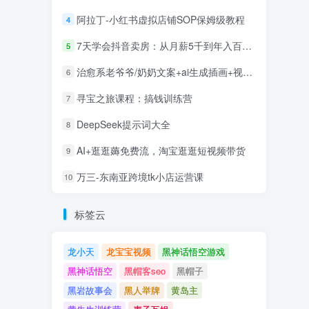
阿拉丁-小红书虚拟店铺SOP保姆级教程
4
7天学会抖音卖房：从月薪5千到年入百万，新时代房产经纪人必备技能
5
治愈系老爷爷/奶奶文案+ai生成插画+视频号广告分成项目
6
寻宝之旅课程：搞钱训练营
7
DeepSeek提示词大全
8
AI+逛逛薅免费流，淘宝逛逛短视频带货
9
万三-东南亚跨境tk小店运营课
10
标签云
龙小天
龙宝宝视频
黑神话悟空游戏
黑神话悟空
黑帽客seo
黑帽子
黑岩故事会
黑人举牌
黄岛主