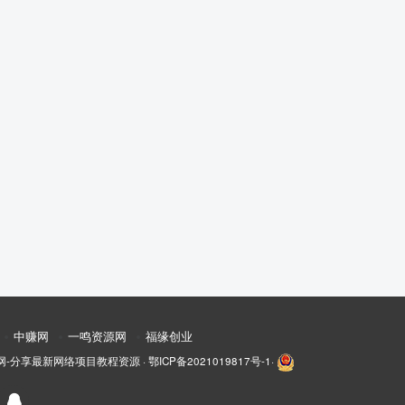
中赚网
一鸣资源网
福缘创业
网-分享最新网络项目教程资源
·
鄂ICP备2021019817号-1
·