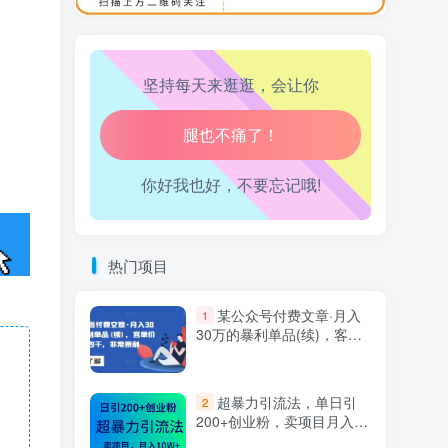
万三-东南亚跨境tk小店运营课
10
生活也美好了！
坚持每天来逛逛，会让你
心情也舒畅了！
走路也有劲了！
你好我也好，不要忘记哦!
腿也不痛了！
腰也不酸了！
热门项目
工作也轻松了！
某公众号付费文章·月入
1
30万的暴利单品(续)，客单
价三四千，非常暴利
超暴力引流法，单日引
2
200+创业粉，卖项目月入10
万+