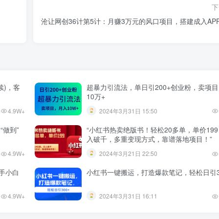
下
】
沧让网创36计第5计：月赚3万元的风口项目，搭建成入AP
续)，客
超暴力引流法，单日引200+创业粉，卖项
10万+
4.9W+
2024年3月31日 15:50
“做到”
“小红书热卖绝版书！轻松20多单，单价19
入破千，多重变现方式，靠谱落地项目！”
4.9W+
2024年3月21日 22:50
手小白
小红书一键搬运，打造爆款笔记，轻松日引3
4.9W+
2024年3月31日 16:11