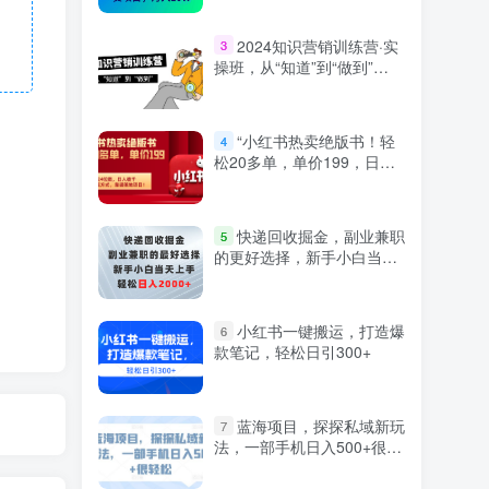
2024知识营销训练营·实
3
操班，从“知道”到“做到”
（36节课）
“小红书热卖绝版书！轻
4
松20多单，单价199，日入
破千，多重变现方式，靠谱
落地项目！”
快递回收掘金，副业兼职
5
的更好选择，新手小白当天
上手，轻松日入2000+
小红书一键搬运，打造爆
6
款笔记，轻松日引300+
蓝海项目，探探私域新玩
7
法，一部手机日入500+很轻
松【揭秘】