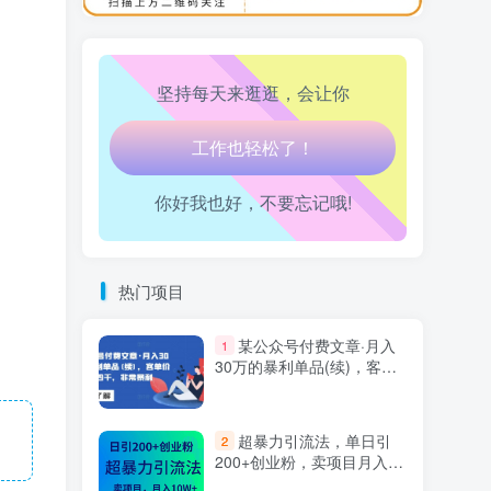
万三-东南亚跨境tk小店运营课
10
走路也有劲了！
坚持每天来逛逛，会让你
腿也不痛了！
腰也不酸了！
你好我也好，不要忘记哦!
工作也轻松了！
热门项目
某公众号付费文章·月入
1
30万的暴利单品(续)，客单
价三四千，非常暴利
超暴力引流法，单日引
2
200+创业粉，卖项目月入10
万+