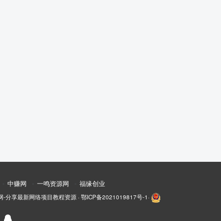
中赚网
一鸣资源网
福缘创业
网-分享最新网络项目教程资源
·
鄂ICP备2021019817号-1
·