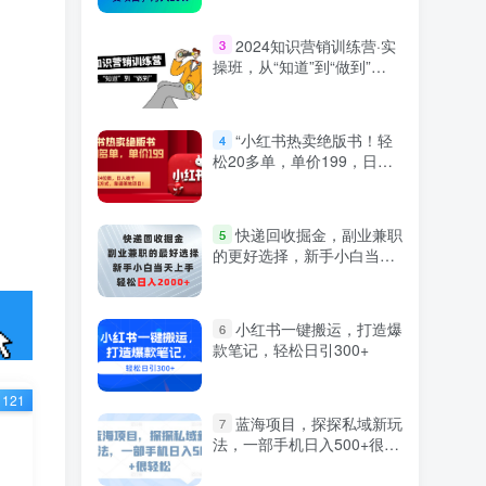
2024知识营销训练营·实
3
操班，从“知道”到“做到”
（36节课）
“小红书热卖绝版书！轻
4
松20多单，单价199，日入
破千，多重变现方式，靠谱
落地项目！”
快递回收掘金，副业兼职
5
的更好选择，新手小白当天
上手，轻松日入2000+
小红书一键搬运，打造爆
6
款笔记，轻松日引300+
121
蓝海项目，探探私域新玩
7
法，一部手机日入500+很轻
松【揭秘】