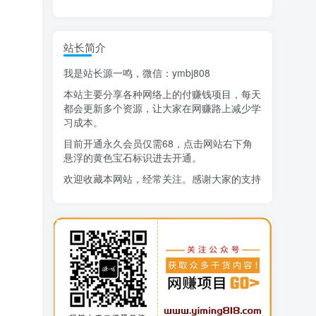
精选项目
站长简介
猜你喜欢
我是站长源一鸣，微信：ymbj808
AI短视频流量变现：APP拉新
1
本站主要分享各种网络上的付赚钱项目，每天
小红书虚拟电商14天变现训练营
2
都会更新多个资源，让大家在网赚路上减少学
习成本。
7月万粉技术教程（手动或者配合科技）
3
目前开通永久会员仅需68，点击网站右下角
悬浮的黄色宝石标识进去开通。
阿拉丁-小红书虚拟店铺SOP保姆级教程
4
欢迎收藏本网站，经常关注。感谢大家的支持
7天学会抖音卖房：从月薪5千到年入百万，新时代房产经纪人必备技能
5
治愈系老爷爷/奶奶文案+ai生成插画+视频号广告分成项目
6
寻宝之旅课程：搞钱训练营
7
DeepSeek提示词大全
8
生活也美好了！
AI+逛逛薅免费流，淘宝逛逛短视频带货
9
心情也舒畅了！