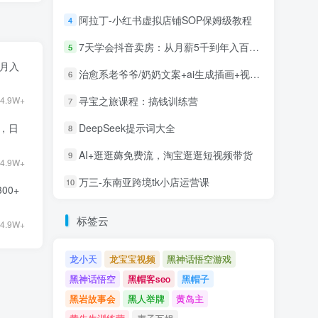
阿拉丁-小红书虚拟店铺SOP保姆级教程
4
7天学会抖音卖房：从月薪5千到年入百万，新时代房产经纪人必备技能
5
目月入
治愈系老爷爷/奶奶文案+ai生成插画+视频号广告分成项目
6
寻宝之旅课程：搞钱训练营
4.9W+
7
9，日
DeepSeek提示词大全
8
AI+逛逛薅免费流，淘宝逛逛短视频带货
9
4.9W+
万三-东南亚跨境tk小店运营课
10
00+
标签云
4.9W+
龙小天
龙宝宝视频
黑神话悟空游戏
黑神话悟空
黑帽客seo
黑帽子
黑岩故事会
黑人举牌
黄岛主