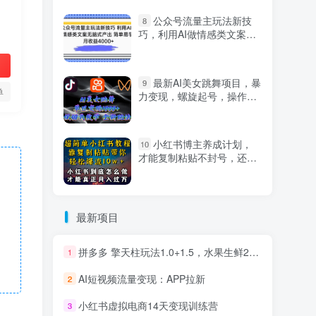
公众号流量主玩法新技
8
巧，利用AI做情感类文案无
脑式产出，简单易学，月收
益4000+【揭秘】
最新AI美女跳舞项目，暴
9
单
力变现，螺旋起号，操作简
单，小白也能轻松上手
小红书博主养成计划，
10
才能复制粘贴不封号，还能
爆流引流疯狂变现，全是干
货【揭秘】
最新项目
拼多多 擎天柱玩法1.0+1.5，水果生鲜2小时起量,标品2天爆单,利润率提升30%
1
AI短视频流量变现：APP拉新
2
小红书虚拟电商14天变现训练营
3