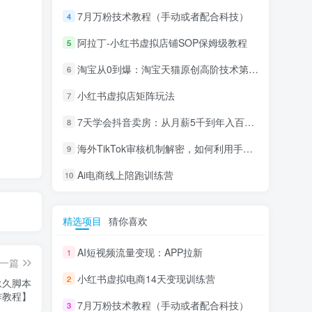
7月万粉技术教程（手动或者配合科技）
4
阿拉丁-小红书虚拟店铺SOP保姆级教程
5
淘宝从0到爆：淘宝天猫原创高阶技术第69期
6
小红书虚拟店矩阵玩法
7
7天学会抖音卖房：从月薪5千到年入百万，新时代房产经纪人必备技能
8
海外TikTok审核机制解密，如何利用手法轻松搬运过审
9
Ai电商线上陪跑训练营
10
精选项目
猜你喜欢
AI短视频流量变现：APP拉新
1
一篇
小红书虚拟电商14天变现训练营
2
永久脚本
作教程】
7月万粉技术教程（手动或者配合科技）
3