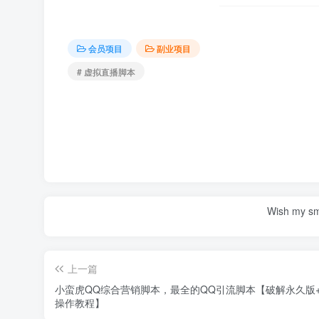
会员项目
副业项目
# 虚拟直播脚本
Wish my smil
上一篇
小蛮虎QQ综合营销脚本，最全的QQ引流脚本【破解永久版
操作教程】