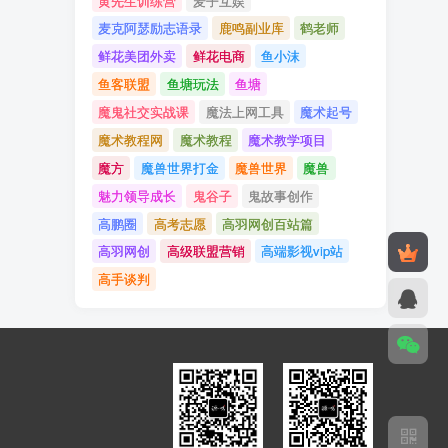
黄先生训练营
麦子互娱
麦克阿瑟励志语录
鹿鸣副业库
鹤老师
鲜花美团外卖
鲜花电商
鱼小沫
鱼客联盟
鱼塘玩法
鱼塘
魔鬼社交实战课
魔法上网工具
魔术起号
魔术教程网
魔术教程
魔术教学项目
魔方
魔兽世界打金
魔兽世界
魔兽
魅力领导成长
鬼谷子
鬼故事创作
高鹏圈
高考志愿
高羽网创百站篇
高羽网创
高级联盟营销
高端影视vip站
高手谈判