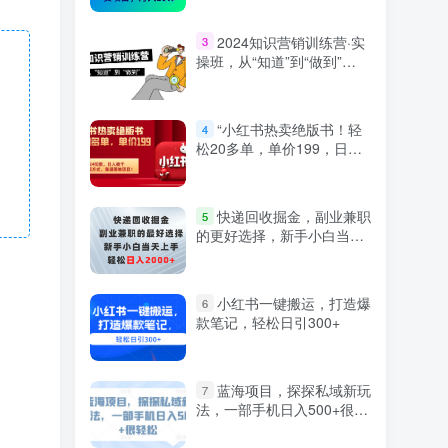
2024知识营销训练营·实
3
操班，从“知道”到“做到”
（36节课）
“小红书热卖绝版书！轻
4
松20多单，单价199，日入
破千，多重变现方式，靠谱
落地项目！”
快递回收掘金，副业兼职
5
的更好选择，新手小白当天
上手，轻松日入2000+
小红书一键搬运，打造爆
6
款笔记，轻松日引300+
蓝海项目，探探私域新玩
7
法，一部手机日入500+很轻
松【揭秘】