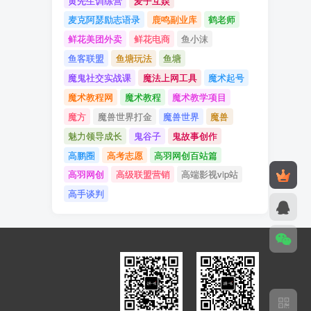
黄先生训练营
麦子互娱
麦克阿瑟励志语录
鹿鸣副业库
鹤老师
鲜花美团外卖
鲜花电商
鱼小沫
鱼客联盟
鱼塘玩法
鱼塘
魔鬼社交实战课
魔法上网工具
魔术起号
魔术教程网
魔术教程
魔术教学项目
魔方
魔兽世界打金
魔兽世界
魔兽
魅力领导成长
鬼谷子
鬼故事创作
高鹏圈
高考志愿
高羽网创百站篇
高羽网创
高级联盟营销
高端影视vip站
高手谈判