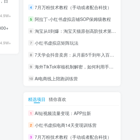
9，日
7月万粉技术教程（手动或者配合科技）
4
4.9W+
阿拉丁-小红书虚拟店铺SOP保姆级教程
5
00+
淘宝从0到爆：淘宝天猫原创高阶技术第69期
6
小红书虚拟店矩阵玩法
4.9W+
7
7天学会抖音卖房：从月薪5千到年入百万，新时代房产经纪人必备技能
8
海外TikTok审核机制解密，如何利用手法轻松搬运过审
9
Ai电商线上陪跑训练营
10
精选项目
猜你喜欢
AI短视频流量变现：APP拉新
1
小红书虚拟电商14天变现训练营
2
7月万粉技术教程（手动或者配合科技）
3