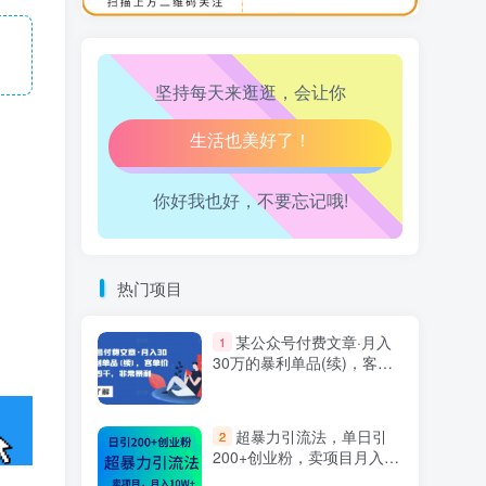
万三-东南亚跨境tk小店运营课
10
腰也不酸了！
坚持每天来逛逛，会让你
工作也轻松了！
你好我也好，不要忘记哦!
热门项目
某公众号付费文章·月入
1
30万的暴利单品(续)，客单
价三四千，非常暴利
超暴力引流法，单日引
2
200+创业粉，卖项目月入10
万+