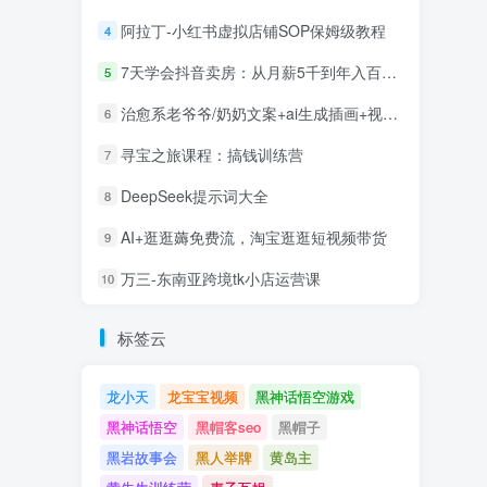
阿拉丁-小红书虚拟店铺SOP保姆级教程
4
7天学会抖音卖房：从月薪5千到年入百万，新时代房产经纪人必备技能
5
治愈系老爷爷/奶奶文案+ai生成插画+视频号广告分成项目
6
寻宝之旅课程：搞钱训练营
7
DeepSeek提示词大全
8
AI+逛逛薅免费流，淘宝逛逛短视频带货
9
万三-东南亚跨境tk小店运营课
10
标签云
龙小天
龙宝宝视频
黑神话悟空游戏
黑神话悟空
黑帽客seo
黑帽子
黑岩故事会
黑人举牌
黄岛主