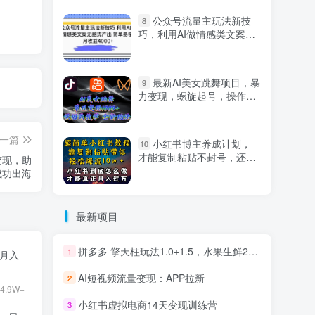
公众号流量主玩法新技
8
巧，利用AI做情感类文案无
脑式产出，简单易学，月收
益4000+【揭秘】
最新AI美女跳舞项目，暴
9
力变现，螺旋起号，操作简
单，小白也能轻松上手
一篇
小红书博主养成计划，
10
才能复制粘贴不封号，还能
变现，助
爆流引流疯狂变现，全是干
成功出海
货【揭秘】
最新项目
拼多多 擎天柱玩法1.0+1.5，水果生鲜2小时起量,标品2天爆单,利润率提升30%
1
目月入
AI短视频流量变现：APP拉新
2
4.9W+
小红书虚拟电商14天变现训练营
3