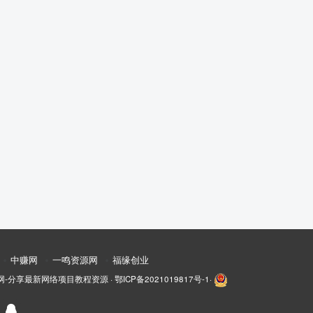
中赚网
一鸣资源网
福缘创业
网-分享最新网络项目教程资源
·
鄂ICP备2021019817号-1
·