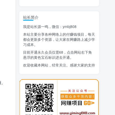
精选项目
站长简介
猜你喜欢
我是站长源一鸣，微信：ymbj808
AI短视频流量变现：APP拉新
1
本站主要分享各种网络上的付赚钱项目，每天
小红书虚拟电商14天变现训练营
2
都会更新多个资源，让大家在网赚路上减少学
习成本。
7月万粉技术教程（手动或者配合科技）
3
目前开通永久会员仅需68，点击网站右下角
悬浮的黄色宝石标识进去开通。
阿拉丁-小红书虚拟店铺SOP保姆级教程
4
欢迎收藏本网站，经常关注。感谢大家的支持
7天学会抖音卖房：从月薪5千到年入百万，新时代房产经纪人必备技能
5
生活也美好了！
治愈系老爷爷/奶奶文案+ai生成插画+视频号广告分成项目
6
赚。
心情也舒畅了！
寻宝之旅课程：搞钱训练营
7
DeepSeek提示词大全
8
走路也有劲了！
AI+逛逛薅免费流，淘宝逛逛短视频带货
9
腿也不痛了！