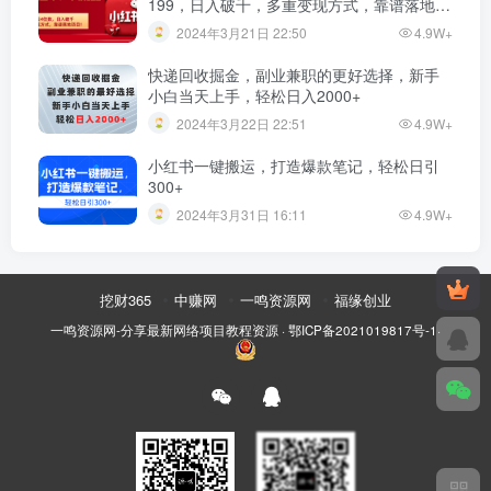
199，日入破千，多重变现方式，靠谱落地项
目！”
2024年3月21日 22:50
4.9W+
快递回收掘金，副业兼职的更好选择，新手
小白当天上手，轻松日入2000+
2024年3月22日 22:51
4.9W+
小红书一键搬运，打造爆款笔记，轻松日引
300+
2024年3月31日 16:11
4.9W+
挖财365
中赚网
一鸣资源网
福缘创业
一鸣资源网-分享最新网络项目教程资源
·
鄂ICP备2021019817号-1
·