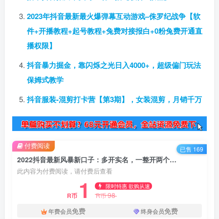
2023年抖音最新最火爆弹幕互动游戏–侏罗纪战争【软
件+开播教程+起号教程+兔费对接报白+0粉兔费开通直
播权限】
抖音暴力掘金，靠闪烁之光日入4000+，超级偏门玩法
保姆式教学
抖音服装-混剪打卡营【第3期】，女装混剪，月销千万
付费阅读
已售 169
2022抖音最新风暴新口子：多开实名，一整开两个实名，封禁也行
此内容为付费阅读，请付费后查看
1
限时特惠 欲购从速
98
R币
R币
免费
免费
年费会员
终身会员