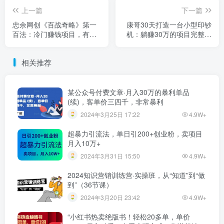
上一篇
下一篇
忠余网创《百战奇略》第一
康哥30天打造一台小型印钞
百法：冷门赚钱项目，有想
机：躺赚30万的项目完整复
法就有钱赚【视频课程】
盘（视频教程）
相关推荐
某公众号付费文章·月入30万的暴利单品
(续)，客单价三四千，非常暴利
2024年3月25日 17:22
4.9W+
超暴力引流法，单日引200+创业粉，卖项目
月入10万+
2024年3月31日 15:50
4.9W+
2024知识营销训练营·实操班，从“知道”到“做
到”（36节课）
2024年3月20日 23:42
4.9W+
“小红书热卖绝版书！轻松20多单，单价