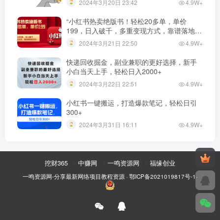
2024年3月20日 23:42
4.9W+
“小红书热卖绝版书！轻松20多单，单价
199，日入破千，多重变现方式，靠谱落地项
目！”
2024年3月21日 22:50
4.9W+
快递回收掘金，副业兼职的更好选择，新手
小白当天上手，轻松日入2000+
2024年3月22日 22:51
4.9W+
小红书一键搬运，打造爆款笔记，轻松日引
300+
2024年3月31日 16:11
4.9W+
挖财365
中赚网
一鸣资源网
福缘创业
一鸣资源网-分享最新网络项目教程资源
·
鄂ICP备2021019817号-1
·