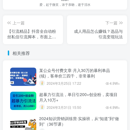
爱，起于微笑，浓于亲吻，逝于泪水
上一篇
下一篇
【引流精品】抖音全自动粉
成人用品怎么赚钱？选品与
丝私信引流脚本，市面上功
引流变现玩法
能最齐全的抖音脚本
相关推荐
某公众号付费文章·月入30万的暴利单品
(续)，客单价三四千，非常暴利
2024年3月25日 17:22
4.9W+
超暴力引流法，单日引200+创业粉，卖项目
月入10万+
2024年3月31日 15:50
4.9W+
2024知识营销训练营·实操班，从“知道”到“做
到”（36节课）