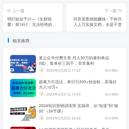
上一篇
下一篇
明灯副业千计—《生财锦
抖音发图就能赚钱：千粉月
囊》第16计：无法拒绝的暴
入上万实操文档，全是干货
利赚钱项目，英雄本色！
【视频课程】
相关推荐
某公众号付费文章·月入30万的暴利单品
(续)，客单价三四千，非常暴利
2024年3月25日 17:22
4.9W+
超暴力引流法，单日引200+创业粉，卖项目
月入10万+
2024年3月31日 15:50
4.9W+
2024知识营销训练营·实操班，从“知道”到“做
到”（36节课）
2024年3月20日 23:42
4.9W+