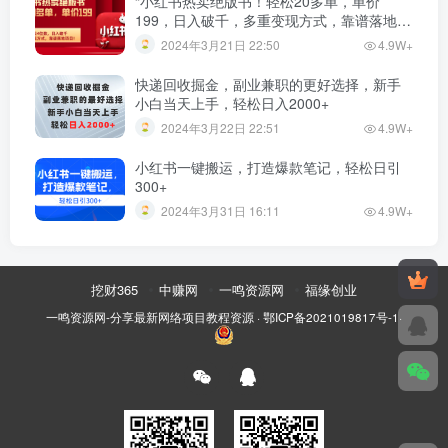
“小红书热卖绝版书！轻松20多单，单价
199，日入破千，多重变现方式，靠谱落地项
目！”
2024年3月21日 22:50
4.9W+
快递回收掘金，副业兼职的更好选择，新手
小白当天上手，轻松日入2000+
2024年3月22日 22:51
4.9W+
小红书一键搬运，打造爆款笔记，轻松日引
300+
2024年3月31日 16:11
4.9W+
挖财365
中赚网
一鸣资源网
福缘创业
一鸣资源网-分享最新网络项目教程资源
·
鄂ICP备2021019817号-1
·