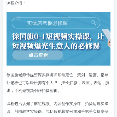
课程介绍：
徐国旗老师传媒资深实操讲师账号定位、策划、运营、指导
让老板也可以轻松拥有个人IP，擅长;口播，表演，表达，演
讲，手机短视频创作拍摄剪辑。
课程包括认知了解短视频、内容创作实操课、拍摄运镜实操
课、剪辑教学实操课、包括短视频案例课和手把手实操案例