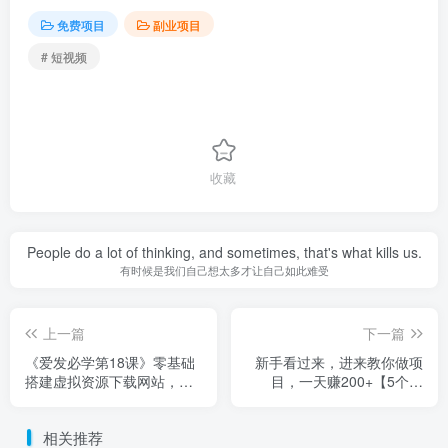
免费项目
副业项目
# 短视频
收藏
People do a lot of thinking, and sometimes, that's what kills us.
有时候是我们自己想太多才让自己如此难受
上一篇
下一篇
《爱发必学第18课》零基础
新手看过来，进来教你做项
搭建虚拟资源下载网站，全
目，一天赚200+【5个项
自动成交站【视频课程】
目】
相关推荐