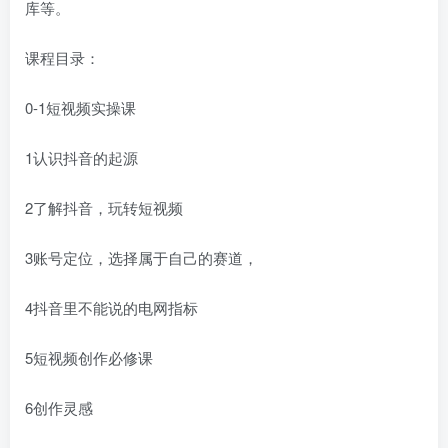
库等。
课程目录：
0-1短视频实操课
1认识抖音的起源
2了解抖音，玩转短视频
3账号定位，选择属于自己的赛道，
4抖音里不能说的电网指标
5短视频创作必修课
6创作灵感