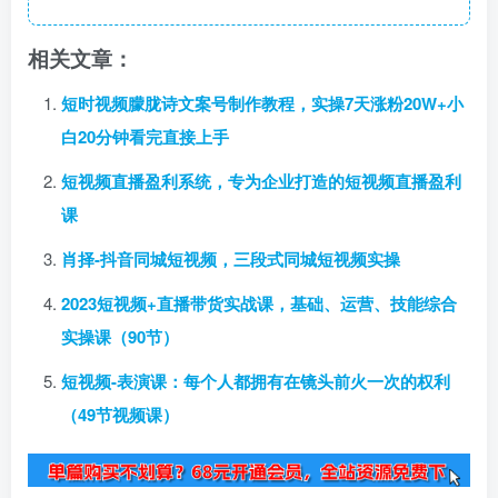
相关文章：
短时视频朦胧诗文案号制作教程，实操7天涨粉20W+小
白20分钟看完直接上手
短视频直播盈利系统，专为企业打造的短视频直播盈利
课
肖择-抖音同城短视频，​三段式同城短视频实操
2023短视频+直播带货实战课，基础、运营、技能综合
实操课（90节）
短视频-表演课：每个人都拥有在镜头前火一次的权利
（49节视频课）