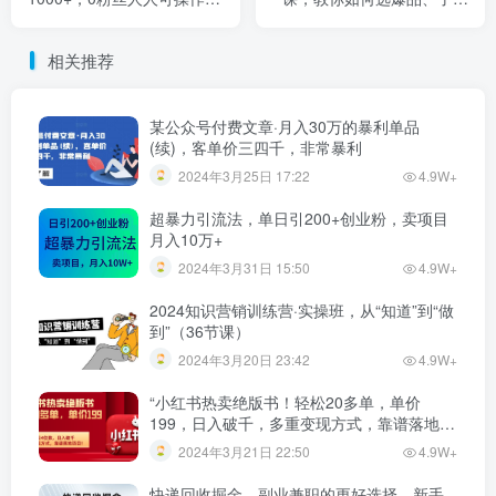
【视频教程】
获短视频流量密码，正确起
号
相关推荐
某公众号付费文章·月入30万的暴利单品
(续)，客单价三四千，非常暴利
2024年3月25日 17:22
4.9W+
超暴力引流法，单日引200+创业粉，卖项目
月入10万+
2024年3月31日 15:50
4.9W+
2024知识营销训练营·实操班，从“知道”到“做
到”（36节课）
2024年3月20日 23:42
4.9W+
“小红书热卖绝版书！轻松20多单，单价
199，日入破千，多重变现方式，靠谱落地项
目！”
2024年3月21日 22:50
4.9W+
快递回收掘金，副业兼职的更好选择，新手