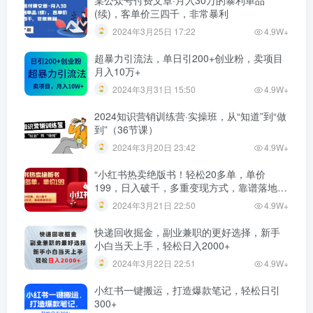
某公众号付费文章·月入30万的暴利单品
(续)，客单价三四千，非常暴利
2024年3月25日 17:22
4.9W+
超暴力引流法，单日引200+创业粉，卖项目
月入10万+
2024年3月31日 15:50
4.9W+
2024知识营销训练营·实操班，从“知道”到“做
到”（36节课）
2024年3月20日 23:42
4.9W+
“小红书热卖绝版书！轻松20多单，单价
199，日入破千，多重变现方式，靠谱落地项
目！”
2024年3月21日 22:50
4.9W+
快递回收掘金，副业兼职的更好选择，新手
小白当天上手，轻松日入2000+
2024年3月22日 22:51
4.9W+
小红书一键搬运，打造爆款笔记，轻松日引
300+