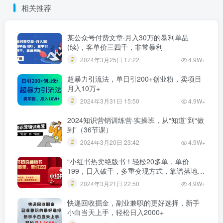
相关推荐
某公众号付费文章·月入30万的暴利单品
(续)，客单价三四千，非常暴利
2024年3月25日 17:22
4.9W+
超暴力引流法，单日引200+创业粉，卖项目
月入10万+
2024年3月31日 15:50
4.9W+
2024知识营销训练营·实操班，从“知道”到“做
到”（36节课）
2024年3月20日 23:42
4.9W+
“小红书热卖绝版书！轻松20多单，单价
199，日入破千，多重变现方式，靠谱落地项
目！”
2024年3月21日 22:50
4.9W+
快递回收掘金，副业兼职的更好选择，新手
小白当天上手，轻松日入2000+