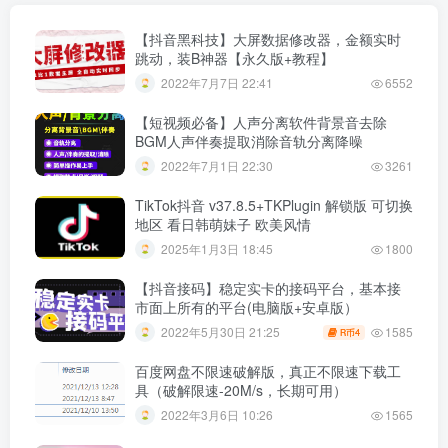
【抖音黑科技】大屏数据修改器，金额实时
跳动，装B神器【永久版+教程】
2022年7月7日 22:41
6552
【短视频必备】人声分离软件背景音去除
BGM人声伴奏提取消除音轨分离降噪
2022年7月1日 22:30
3261
TikTok抖音 v37.8.5+TKPlugin 解锁版 可切换
地区 看日韩萌妹子 欧美风情
2025年1月3日 18:45
1800
【抖音接码】稳定实卡的接码平台，基本接
市面上所有的平台(电脑版+安卓版）
1585
2022年5月30日 21:25
4
R币
百度网盘不限速破解版，真正不限速下载工
具（破解限速-20M/s，长期可用）
2022年3月6日 10:26
1565