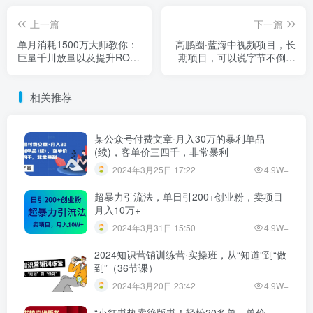
上一篇
下一篇
单月消耗1500万大师教你：
高鹏圈·蓝海中视频项目，长
巨量千川放量以及提升ROI
期项目，可以说字节不倒，
的节奏
项目就可以一直做！
相关推荐
某公众号付费文章·月入30万的暴利单品
(续)，客单价三四千，非常暴利
2024年3月25日 17:22
4.9W+
超暴力引流法，单日引200+创业粉，卖项目
月入10万+
2024年3月31日 15:50
4.9W+
2024知识营销训练营·实操班，从“知道”到“做
到”（36节课）
2024年3月20日 23:42
4.9W+
“小红书热卖绝版书！轻松20多单，单价