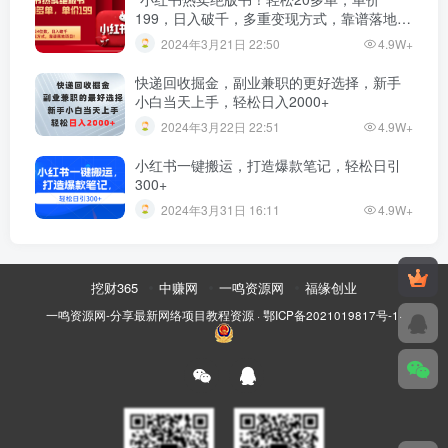
199，日入破千，多重变现方式，靠谱落地项
目！”
2024年3月21日 22:50
4.9W+
快递回收掘金，副业兼职的更好选择，新手
小白当天上手，轻松日入2000+
2024年3月22日 22:51
4.9W+
小红书一键搬运，打造爆款笔记，轻松日引
300+
2024年3月31日 16:11
4.9W+
挖财365
中赚网
一鸣资源网
福缘创业
一鸣资源网-分享最新网络项目教程资源
·
鄂ICP备2021019817号-1
·