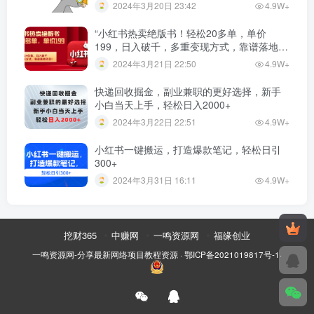
2024年3月20日 23:42
4.9W+
“小红书热卖绝版书！轻松20多单，单价
199，日入破千，多重变现方式，靠谱落地项
目！”
2024年3月21日 22:50
4.9W+
快递回收掘金，副业兼职的更好选择，新手
小白当天上手，轻松日入2000+
2024年3月22日 22:51
4.9W+
小红书一键搬运，打造爆款笔记，轻松日引
300+
2024年3月31日 16:11
4.9W+
挖财365
中赚网
一鸣资源网
福缘创业
一鸣资源网-分享最新网络项目教程资源
·
鄂ICP备2021019817号-1
·