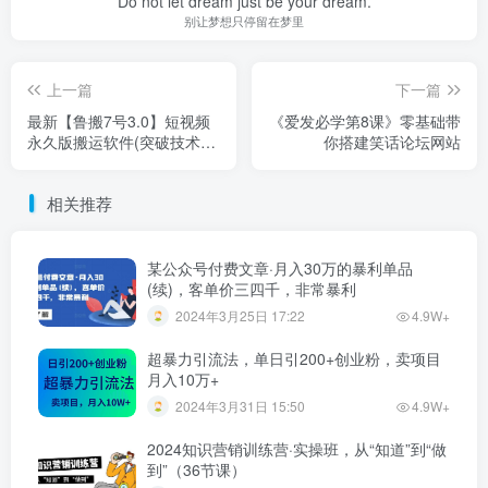
Do not let dream just be your dream.
别让梦想只停留在梦里
上一篇
下一篇
最新【鲁搬7号3.0】短视频
《爱发必学第8课》零基础带
永久版搬运软件(突破技术壁
你搭建笑话论坛网站
垒碾压一切搬运神器)
相关推荐
某公众号付费文章·月入30万的暴利单品
(续)，客单价三四千，非常暴利
2024年3月25日 17:22
4.9W+
超暴力引流法，单日引200+创业粉，卖项目
月入10万+
2024年3月31日 15:50
4.9W+
2024知识营销训练营·实操班，从“知道”到“做
到”（36节课）