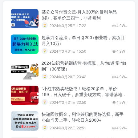
某公众号付费文章·月入30万的暴利单品
(续)，客单价三四千，非常暴利
2024年3月25日 17:22
4.9W+
超暴力引流法，单日引200+创业粉，卖项目
月入10万+
2024年3月31日 15:50
4.9W+
2024知识营销训练营·实操班，从“知道”到“做
到”（36节课）
2024年3月20日 23:42
4.9W+
“小红书热卖绝版书！轻松20多单，单价
199，日入破千，多重变现方式，靠谱落地项
目！”
2024年3月21日 22:50
4.9W+
快递回收掘金，副业兼职的更好选择，新手
小白当天上手，轻松日入2000+
2024年3月22日 22:51
4.9W+