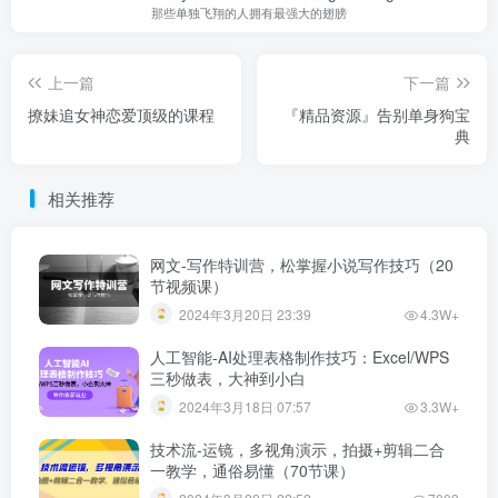
那些单独飞翔的人拥有最强大的翅膀
上一篇
下一篇
撩妹追女神恋爱顶级的课程
『精品资源』告别单身狗宝
典
相关推荐
网文-写作特训营，松掌握小说写作技巧（20
节视频课）
2024年3月20日 23:39
4.3W+
人工智能-AI处理表格制作技巧：Excel/WPS
三秒做表，大神到小白
2024年3月18日 07:57
3.3W+
技术流-运镜，多视角演示，拍摄+剪辑二合
一教学，通俗易懂（70节课）