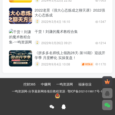
2024年3月22日 22:52
7003
2022老景《强大心态炼成之聊天课》2022强
大心态炼成
2022年3月4日 16:10
1347
干货！刘谦的魔术教程合集
2022年3月26日 09:21
1214
《拼多多名师线上领跑28天-第10期》迎战开
学季 月度孵化 实操复盘！
1170
2022年9月4日 10:08
9.8
R币
挖财365
中赚网
一鸣资源网
福缘创业
一鸣资源网-分享最新网络项目教程资源
·
鄂ICP备2021019817号-1
·