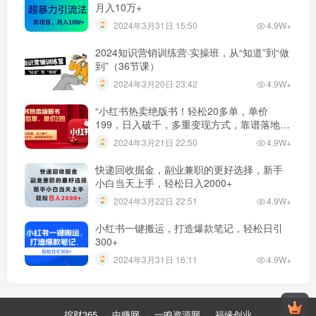
月入10万+
2024年3月31日 15:50
4.9W+
2024知识营销训练营·实操班，从“知道”到“做
到”（36节课）
2024年3月20日 23:42
4.9W+
“小红书热卖绝版书！轻松20多单，单价
199，日入破千，多重变现方式，靠谱落地项
目！”
2024年3月21日 22:50
4.9W+
快递回收掘金，副业兼职的更好选择，新手
小白当天上手，轻松日入2000+
2024年3月22日 22:51
4.9W+
小红书一键搬运，打造爆款笔记，轻松日引
300+
2024年3月31日 16:11
4.9W+
挖财365
中赚网
一鸣资源网
福缘创业