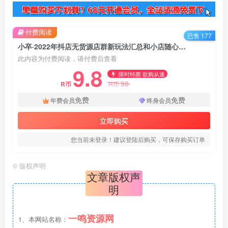
付费阅读
已售 177
小卒·2022年抖店无货源店群新玩法汇总和小店随心推起店技术
此内容为付费阅读，请付费后查看
9.8
限时特惠 欲购从速
98
R币
R币
免费
免费
年费会员
终身会员
立即购买
您当前未登录！建议登陆后购买，可保存购买订单
©
版权声明
文章版权声
明
一鸣资源网
1、本网站名称：