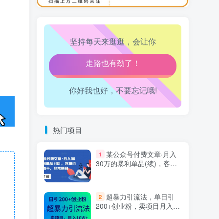
万三-东南亚跨境tk小店运营课
10
生活也美好了！
坚持每天来逛逛，会让你
心情也舒畅了！
走路也有劲了！
你好我也好，不要忘记哦!
腿也不痛了！
腰也不酸了！
热门项目
工作也轻松了！
某公众号付费文章·月入
1
30万的暴利单品(续)，客单
价三四千，非常暴利
超暴力引流法，单日引
2
200+创业粉，卖项目月入10
万+