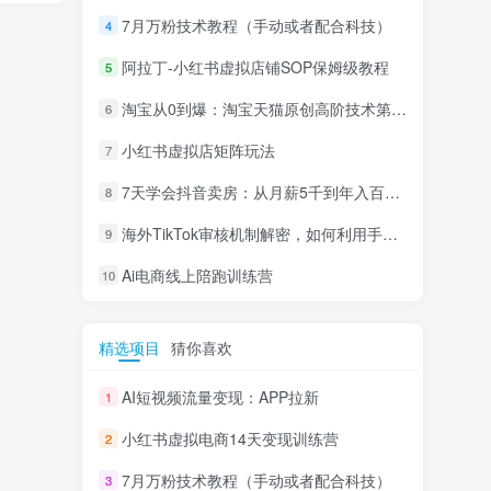
7月万粉技术教程（手动或者配合科技）
4
阿拉丁-小红书虚拟店铺SOP保姆级教程
5
淘宝从0到爆：淘宝天猫原创高阶技术第69期
6
小红书虚拟店矩阵玩法
7
7天学会抖音卖房：从月薪5千到年入百万，新时代房产经纪人必备技能
8
海外TikTok审核机制解密，如何利用手法轻松搬运过审
9
Ai电商线上陪跑训练营
10
精选项目
猜你喜欢
AI短视频流量变现：APP拉新
1
小红书虚拟电商14天变现训练营
2
7月万粉技术教程（手动或者配合科技）
3