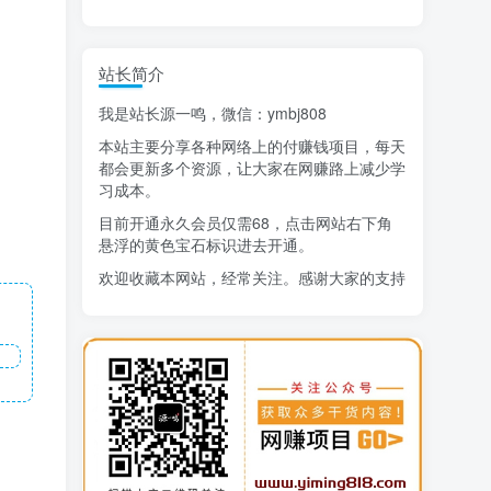
精选项目
站长简介
猜你喜欢
我是站长源一鸣，微信：ymbj808
AI短视频流量变现：APP拉新
1
本站主要分享各种网络上的付赚钱项目，每天
小红书虚拟电商14天变现训练营
2
都会更新多个资源，让大家在网赚路上减少学
习成本。
7月万粉技术教程（手动或者配合科技）
3
目前开通永久会员仅需68，点击网站右下角
悬浮的黄色宝石标识进去开通。
阿拉丁-小红书虚拟店铺SOP保姆级教程
4
欢迎收藏本网站，经常关注。感谢大家的支持
7天学会抖音卖房：从月薪5千到年入百万，新时代房产经纪人必备技能
5
治愈系老爷爷/奶奶文案+ai生成插画+视频号广告分成项目
6
寻宝之旅课程：搞钱训练营
7
DeepSeek提示词大全
8
AI+逛逛薅免费流，淘宝逛逛短视频带货
9