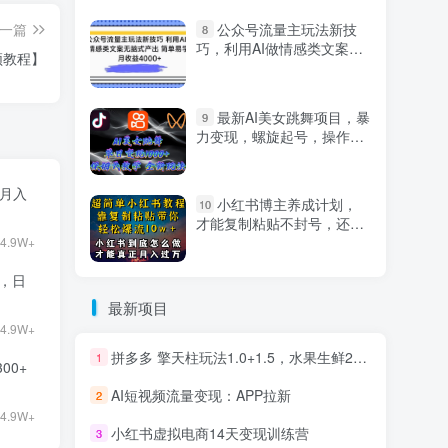
一篇
公众号流量主玩法新技
8
巧，利用AI做情感类文案无
频教程】
脑式产出，简单易学，月收
益4000+【揭秘】
最新AI美女跳舞项目，暴
9
力变现，螺旋起号，操作简
单，小白也能轻松上手
目月入
小红书博主养成计划，
10
才能复制粘贴不封号，还能
爆流引流疯狂变现，全是干
4.9W+
货【揭秘】
9，日
最新项目
4.9W+
拼多多 擎天柱玩法1.0+1.5，水果生鲜2小时起量,标品2天爆单,利润率提升30%
1
00+
AI短视频流量变现：APP拉新
2
4.9W+
小红书虚拟电商14天变现训练营
3