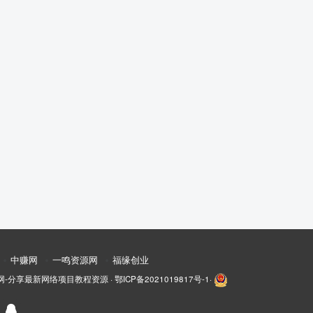
中赚网
一鸣资源网
福缘创业
网-分享最新网络项目教程资源
·
鄂ICP备2021019817号-1
·