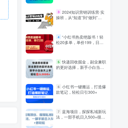
2024知识营销训练营·实
3
操班，从“知道”到“做到”
（36节课）
“小红书热卖绝版书！轻
4
松20多单，单价199，日入
破千，多重变现方式，靠谱
落地项目！”
快递回收掘金，副业兼职
5
的更好选择，新手小白当天
上手，轻松日入2000+
小红书一键搬运，打造爆
6
款笔记，轻松日引300+
蓝海项目，探探私域新玩
7
法，一部手机日入500+很轻
松【揭秘】