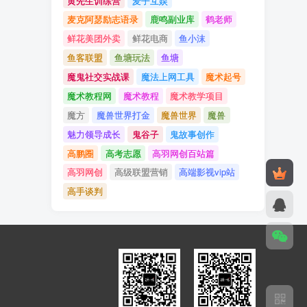
黄先生训练营
麦子互娱
麦克阿瑟励志语录
鹿鸣副业库
鹤老师
鲜花美团外卖
鲜花电商
鱼小沫
鱼客联盟
鱼塘玩法
鱼塘
魔鬼社交实战课
魔法上网工具
魔术起号
魔术教程网
魔术教程
魔术教学项目
魔方
魔兽世界打金
魔兽世界
魔兽
魅力领导成长
鬼谷子
鬼故事创作
高鹏圈
高考志愿
高羽网创百站篇
高羽网创
高级联盟营销
高端影视vip站
高手谈判