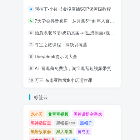
阿拉丁-小红书虚拟店铺SOP保姆级教程
4
7天学会抖音卖房：从月薪5千到年入百万，新时代房产经纪人必备技能
5
治愈系老爷爷/奶奶文案+ai生成插画+视频号广告分成项目
6
寻宝之旅课程：搞钱训练营
7
DeepSeek提示词大全
8
AI+逛逛薅免费流，淘宝逛逛短视频带货
9
万三-东南亚跨境tk小店运营课
10
标签云
龙小天
龙宝宝视频
黑神话悟空游戏
黑神话悟空
黑帽客seo
黑帽子
黑岩故事会
黑人举牌
黄岛主