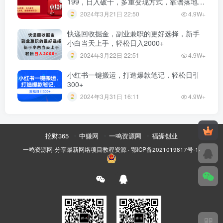
199，日入破千，多重变现方式，靠谱落地项
目！”
2024年3月21日 22:50
4.9W+
快递回收掘金，副业兼职的更好选择，新手
小白当天上手，轻松日入2000+
2024年3月22日 22:51
4.9W+
小红书一键搬运，打造爆款笔记，轻松日引
300+
2024年3月31日 16:11
4.9W+
挖财365
中赚网
一鸣资源网
福缘创业
一鸣资源网-分享最新网络项目教程资源
·
鄂ICP备2021019817号-1
·