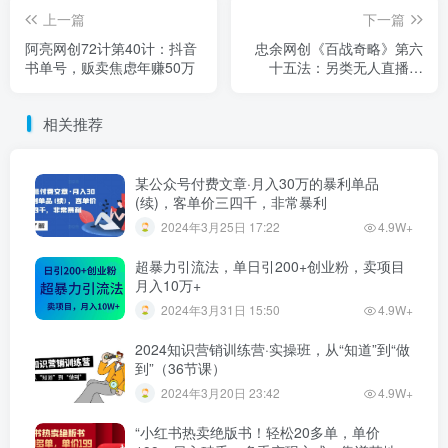
上一篇
下一篇
阿亮网创72计第40计：抖音
忠余网创《百战奇略》第六
书单号，贩卖焦虑年赚50万
十五法：另类无人直播玩
法，无脑躺赚收益
相关推荐
某公众号付费文章·月入30万的暴利单品
(续)，客单价三四千，非常暴利
2024年3月25日 17:22
4.9W+
超暴力引流法，单日引200+创业粉，卖项目
月入10万+
2024年3月31日 15:50
4.9W+
2024知识营销训练营·实操班，从“知道”到“做
到”（36节课）
2024年3月20日 23:42
4.9W+
“小红书热卖绝版书！轻松20多单，单价