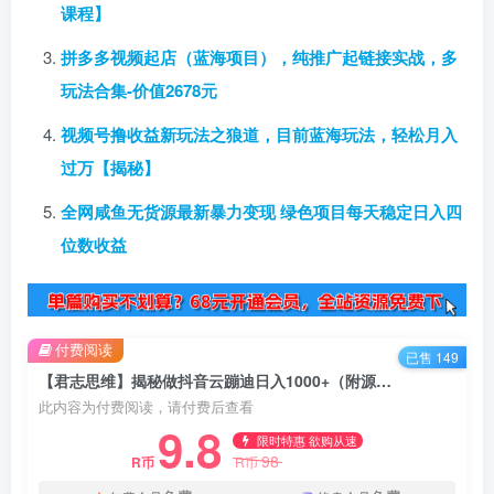
课程】
拼多多视频起店（蓝海项目），纯推广起链接实战，多
玩法合集-价值2678元
视频号撸收益新玩法之狼道，目前蓝海玩法，轻松月入
过万【揭秘】
全网咸鱼无货源最新暴力变现 绿色项目每天稳定日入四
位数收益
付费阅读
已售 149
【君志思维】揭秘做抖音云蹦迪日入1000+（附源码）
此内容为付费阅读，请付费后查看
9.8
限时特惠 欲购从速
98
R币
R币