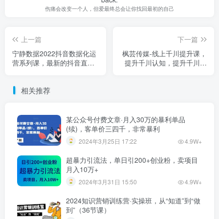
伤痛会改变一个人，但爱最终总会让你找回最初的自己
上一篇
下一篇
宁静数据2022抖音数据化运
枫芸传媒-线上千川提升课，
营系列课，最新的抖音直播
提升千川认知，提升千川投
间起爆算法
放效果
相关推荐
某公众号付费文章·月入30万的暴利单品
(续)，客单价三四千，非常暴利
2024年3月25日 17:22
4.9W+
超暴力引流法，单日引200+创业粉，卖项目
月入10万+
2024年3月31日 15:50
4.9W+
2024知识营销训练营·实操班，从“知道”到“做
到”（36节课）