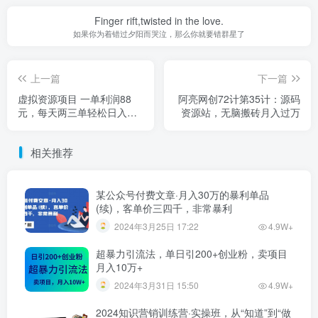
Finger rift,twisted in the love.
如果你为着错过夕阳而哭泣，那么你就要错群星了
上一篇
下一篇
虚拟资源项目 一单利润88
阿亮网创72计第35计：源码
元，每天两三单轻松日入
资源站，无脑搬砖月入过万
300+【4个项目】
相关推荐
某公众号付费文章·月入30万的暴利单品
(续)，客单价三四千，非常暴利
2024年3月25日 17:22
4.9W+
超暴力引流法，单日引200+创业粉，卖项目
月入10万+
2024年3月31日 15:50
4.9W+
2024知识营销训练营·实操班，从“知道”到“做