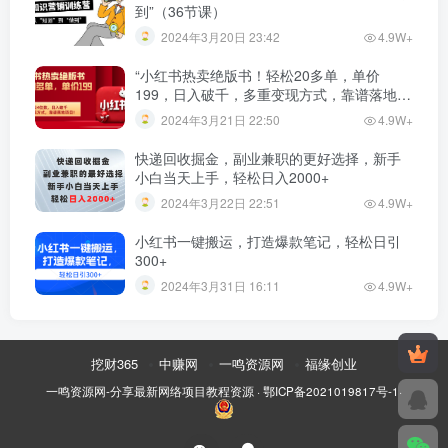
到”（36节课）
2024年3月20日 23:42
4.9W+
“小红书热卖绝版书！轻松20多单，单价
199，日入破千，多重变现方式，靠谱落地项
目！”
2024年3月21日 22:50
4.9W+
快递回收掘金，副业兼职的更好选择，新手
小白当天上手，轻松日入2000+
2024年3月22日 22:51
4.9W+
小红书一键搬运，打造爆款笔记，轻松日引
300+
2024年3月31日 16:11
4.9W+
挖财365
中赚网
一鸣资源网
福缘创业
一鸣资源网-分享最新网络项目教程资源
·
鄂ICP备2021019817号-1
·