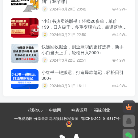
到”（36节课）
2024年3月20日 23:42
4.9W+
“小红书热卖绝版书！轻松20多单，单价
199，日入破千，多重变现方式，靠谱落地项
目！”
2024年3月21日 22:50
4.9W+
快递回收掘金，副业兼职的更好选择，新手
小白当天上手，轻松日入2000+
2024年3月22日 22:51
4.9W+
小红书一键搬运，打造爆款笔记，轻松日引
300+
2024年3月31日 16:11
4.9W+
挖财365
中赚网
一鸣资源网
福缘创业
一鸣资源网-分享最新网络项目教程资源
·
鄂ICP备2021019817号-1
·