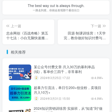
The best way out is always through.
一路走到底，你就会发现那个最佳出口
上一篇
下一篇
忠余网创《百战奇略》第五
田源·制课训练营：1天学
十七法：小白无脑快速搬砖
完，教你做好知识付费与制
赚钱小项目，赶上风口猪都
作课程
会飞
相关推荐
某公众号付费文章·月入30万的暴利单品
(续)，客单价三四千，非常暴利
2024年3月25日 17:22
4.9W+
超暴力引流法，单日引200+创业粉，卖项目
月入10万+
2024年3月31日 15:50
4.9W+
2024知识营销训练营·实操班，从“知道”到“做