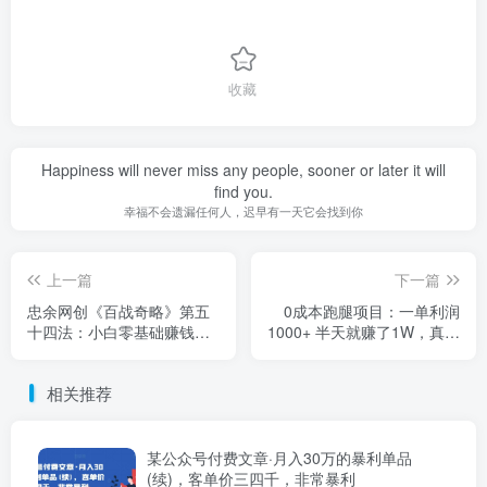
收藏
Happiness will never miss any people, sooner or later it will
find you.
幸福不会遗漏任何人，迟早有一天它会找到你
上一篇
下一篇
忠余网创《百战奇略》第五
0成本跑腿项目：一单利润
十四法：小白零基础赚钱项
1000+ 半天就赚了1W，真暴
目，抓住细节类变现
利【4个项目】
相关推荐
某公众号付费文章·月入30万的暴利单品
(续)，客单价三四千，非常暴利