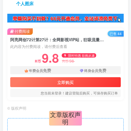
个人图床
付费阅读
已售 44
阿亮网创72计第27计：全网影视VIP站，狂吸流量年赚百万
此内容为付费阅读，请付费后查看
9.8
限时特惠 欲购从速
98
R币
R币
免费
免费
年费会员
终身会员
立即购买
您当前未登录！建议登陆后购买，可保存购买订单
©
版权声明
文章版权声
明