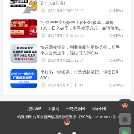
到”（36节课）
2024年3月20日 23:42
4.9W+
“小红书热卖绝版书！轻松20多单，单价
199，日入破千，多重变现方式，靠谱落地项
目！”
2024年3月21日 22:50
4.9W+
快递回收掘金，副业兼职的更好选择，新手
小白当天上手，轻松日入2000+
2024年3月22日 22:51
4.9W+
小红书一键搬运，打造爆款笔记，轻松日引
300+
2024年3月31日 16:11
4.9W+
挖财365
中赚网
一鸣资源网
福缘创业
一鸣资源网-分享最新网络项目教程资源
·
鄂ICP备2021019817号-1
·