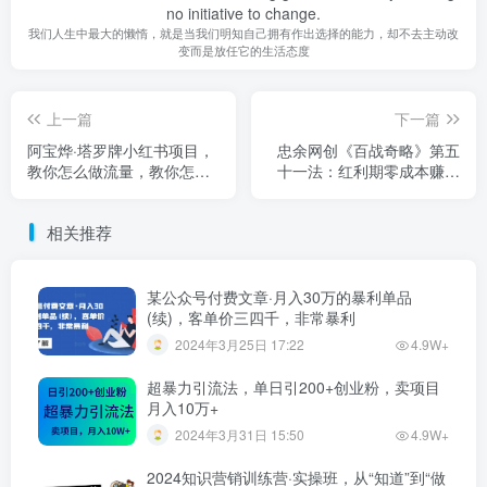
no initiative to change.
我们人生中最大的懒惰，就是当我们明知自己拥有作出选择的能力，却不去主动改
变而是放任它的生活态度
上一篇
下一篇
阿宝烨·塔罗牌小红书项目，
忠余网创《百战奇略》第五
教你怎么做流量，教你怎么
十一法：红利期零成本赚钱
变现 价值1700元
项目轻松日入过千
相关推荐
某公众号付费文章·月入30万的暴利单品
(续)，客单价三四千，非常暴利
2024年3月25日 17:22
4.9W+
超暴力引流法，单日引200+创业粉，卖项目
月入10万+
2024年3月31日 15:50
4.9W+
2024知识营销训练营·实操班，从“知道”到“做