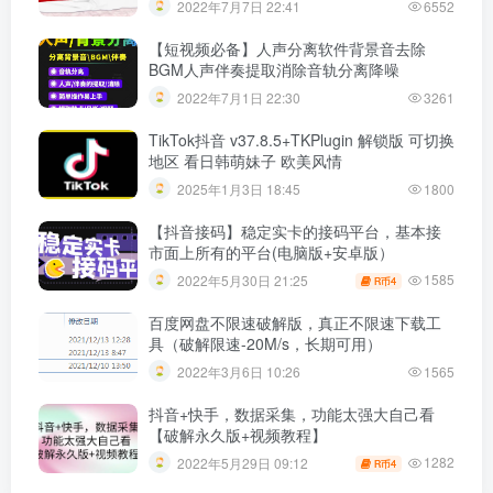
2022年7月7日 22:41
6552
【短视频必备】人声分离软件背景音去除
BGM人声伴奏提取消除音轨分离降噪
2022年7月1日 22:30
3261
TikTok抖音 v37.8.5+TKPlugin 解锁版 可切换
地区 看日韩萌妹子 欧美风情
2025年1月3日 18:45
1800
【抖音接码】稳定实卡的接码平台，基本接
市面上所有的平台(电脑版+安卓版）
1585
2022年5月30日 21:25
4
R币
百度网盘不限速破解版，真正不限速下载工
具（破解限速-20M/s，长期可用）
2022年3月6日 10:26
1565
抖音+快手，数据采集，功能太强大自己看
【破解永久版+视频教程】
1282
2022年5月29日 09:12
4
R币