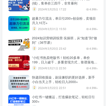
(续)，客单价三四千，非常暴利
2024年3月25日 17:22
4.9W+
超暴力引流法，单日引200+创业粉，卖项目
月入10万+
2024年3月31日 15:50
4.9W+
2024知识营销训练营·实操班，从“知道”到“做
到”（36节课）
2024年3月20日 23:42
4.9W+
“小红书热卖绝版书！轻松20多单，单价
199，日入破千，多重变现方式，靠谱落地项
目！”
2024年3月21日 22:50
4.9W+
快递回收掘金，副业兼职的更好选择，新手
小白当天上手，轻松日入2000+
2024年3月22日 22:51
4.9W+
小红书一键搬运，打造爆款笔记，轻松日引
300+