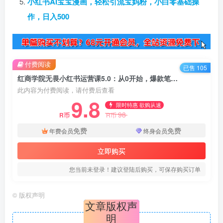
小红书AI宝宝漫画，轻松引流宝妈粉，小白零基础操
作，日入500
付费阅读
已售 105
红商学院无畏小红书运营课5.0：从0开始，爆款笔记手到擒来
此内容为付费阅读，请付费后查看
9.8
限时特惠 欲购从速
98
R币
R币
免费
免费
年费会员
终身会员
立即购买
您当前未登录！建议登陆后购买，可保存购买订单
©
版权声明
文章版权声
明