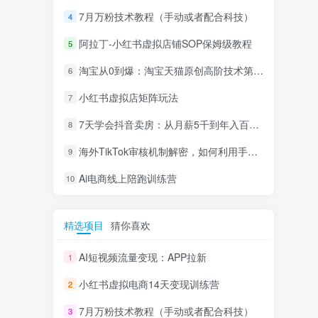
7月万粉技术教程（手动或者配合科技）
4
阿拉丁-小红书虚拟店铺SOP保姆级教程
5
淘宝从0到爆：淘宝天猫原创高阶技术第69期
6
小红书虚拟店矩阵玩法
7
7天学会抖音卖房：从月薪5千到年入百万，新时代房产经纪人必备技能
8
海外TikTok审核机制解密，如何利用手法轻松搬运过审
9
Ai电商线上陪跑训练营
10
精选项目
猜你喜欢
AI短视频流量变现：APP拉新
1
小红书虚拟电商14天变现训练营
2
7月万粉技术教程（手动或者配合科技）
3