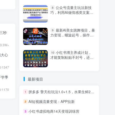
公众号流量主玩法新技
8
巧，利用AI做情感类文案无
脑式产出，简单易学，月收
益4000+【揭秘】
最新AI美女跳舞项目，暴
9
S三秒
力变现，螺旋起号，操作简
单，小白也能轻松上手
3.3W+
小红书博主养成计划，
10
强大心
才能复制粘贴不封号，还能
爆流引流疯狂变现，全是干
货【揭秘】
1347
开学季
最新项目
1170
拼多多 擎天柱玩法1.0+1.5，水果生鲜2小时起量,标品2天爆单,利润率提升30%
1
AI短视频流量变现：APP拉新
2
小红书虚拟电商14天变现训练营
3