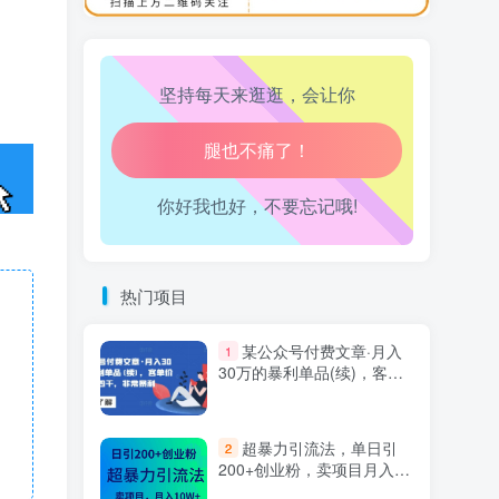
万三-东南亚跨境tk小店运营课
10
心情也舒畅了！
坚持每天来逛逛，会让你
走路也有劲了！
腿也不痛了！
你好我也好，不要忘记哦!
腰也不酸了！
工作也轻松了！
热门项目
某公众号付费文章·月入
1
30万的暴利单品(续)，客单
价三四千，非常暴利
超暴力引流法，单日引
2
200+创业粉，卖项目月入10
万+