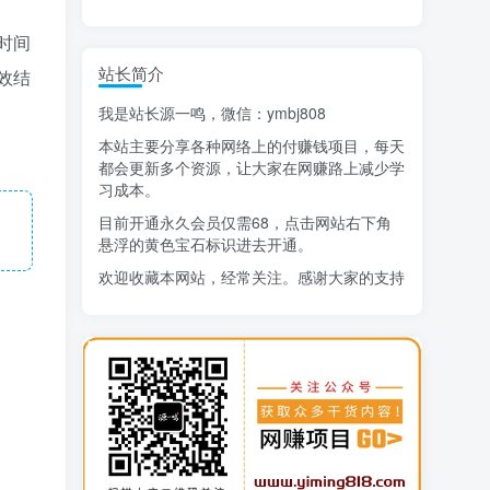
时间
精选项目
站长简介
猜你喜欢
效结
我是站长源一鸣，微信：ymbj808
AI短视频流量变现：APP拉新
1
本站主要分享各种网络上的付赚钱项目，每天
小红书虚拟电商14天变现训练营
2
都会更新多个资源，让大家在网赚路上减少学
习成本。
7月万粉技术教程（手动或者配合科技）
3
目前开通永久会员仅需68，点击网站右下角
悬浮的黄色宝石标识进去开通。
阿拉丁-小红书虚拟店铺SOP保姆级教程
4
欢迎收藏本网站，经常关注。感谢大家的支持
7天学会抖音卖房：从月薪5千到年入百万，新时代房产经纪人必备技能
5
治愈系老爷爷/奶奶文案+ai生成插画+视频号广告分成项目
6
寻宝之旅课程：搞钱训练营
7
DeepSeek提示词大全
8
AI+逛逛薅免费流，淘宝逛逛短视频带货
9
生活也美好了！