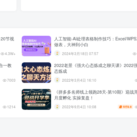
20节视
人工智能-AI处理表格制作技巧：Excel/WP
做表，大神到小白
4.3W+
2024年3月18日 07:57
合一教
2022老景《强大心态炼成之聊天课》2022
态炼成
7003
2022年3月4日 16:10
《拼多多名师线上领跑28天-第10期》迎战
月度孵化 实操复盘！
1214
2022年9月4日 10:08
9.8
R币