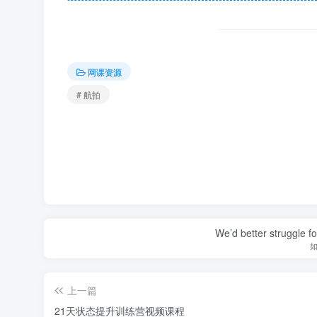
网课资源
# 航拍
We’d better struggle fo
上一篇
21天状态提升训练营视频课程