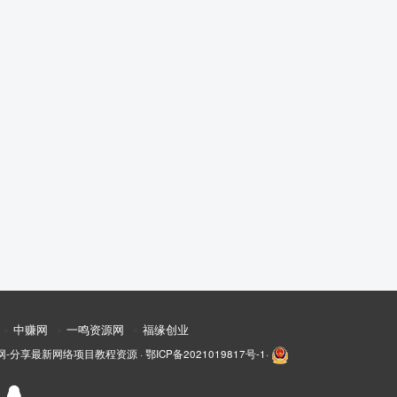
中赚网
一鸣资源网
福缘创业
网-分享最新网络项目教程资源
·
鄂ICP备2021019817号-1
·