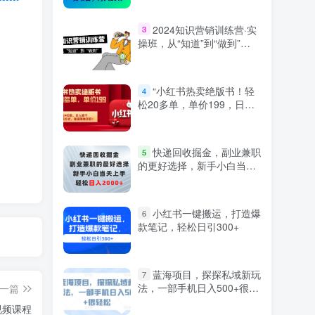
2024知识营销训练营·实
3
操班，从“知道”到“做到”
（36节课）
“小红书热卖绝版书！轻
4
松20多单，单价199，日入
破千，多重变现方式，靠谱
落地项目！”
快递回收掘金，副业兼职
5
的更好选择，新手小白当天
上手，轻松日入2000+
小红书一键搬运，打造爆
6
款笔记，轻松日引300+
蓝海项目，探探私域新玩
7
法，一部手机日入500+很轻
一篇
松【揭秘】
视频课程