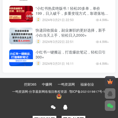
“小红书热卖绝版书！轻松20多单，单价
199，日入破千，多重变现方式，靠谱落地项
目！”
2024年3月21日 22:50
4.9W+
快递回收掘金，副业兼职的更好选择，新手
小白当天上手，轻松日入2000+
2024年3月22日 22:51
4.9W+
小红书一键搬运，打造爆款笔记，轻松日引
300+
2024年3月31日 16:11
4.9W+
挖财365
中赚网
一鸣资源网
福缘创业
一鸣资源网-分享最新网络项目教程资源
·
鄂ICP备2021019817号-1
·