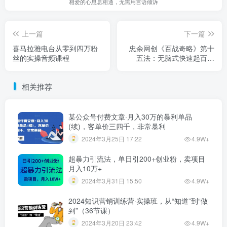
相爱的心息息相通，无需用言语倾诉
上一篇
下一篇
喜马拉雅电台从零到四万粉
忠余网创《百战奇略》第十
丝的实操音频课程
五法：无脑式快速起百家
号，日赚几百＋
相关推荐
某公众号付费文章·月入30万的暴利单品
(续)，客单价三四千，非常暴利
2024年3月25日 17:22
4.9W+
超暴力引流法，单日引200+创业粉，卖项目
月入10万+
2024年3月31日 15:50
4.9W+
2024知识营销训练营·实操班，从“知道”到“做
到”（36节课）
2024年3月20日 23:42
4.9W+