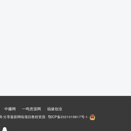
中赚网
一鸣资源网
福缘创业
网-分享最新网络项目教程资源
·
鄂ICP备2021019817号-1
·