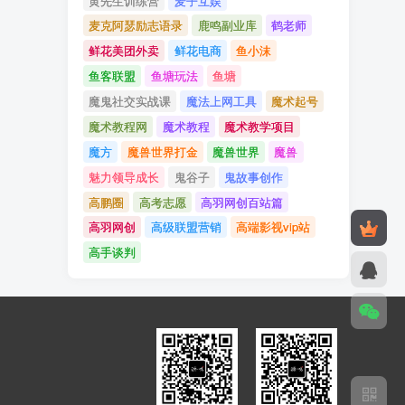
黄先生训练营
麦子互娱
麦克阿瑟励志语录
鹿鸣副业库
鹤老师
鲜花美团外卖
鲜花电商
鱼小沫
鱼客联盟
鱼塘玩法
鱼塘
魔鬼社交实战课
魔法上网工具
魔术起号
魔术教程网
魔术教程
魔术教学项目
魔方
魔兽世界打金
魔兽世界
魔兽
魅力领导成长
鬼谷子
鬼故事创作
高鹏圈
高考志愿
高羽网创百站篇
高羽网创
高级联盟营销
高端影视vip站
高手谈判