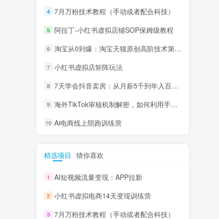
7月万粉技术教程（手动或者配合科技）
4
阿拉丁-小红书虚拟店铺SOP保姆级教程
5
淘宝从0到爆：淘宝天猫原创高阶技术第69期
6
小红书虚拟店矩阵玩法
7
7天学会抖音卖房：从月薪5千到年入百万，新时代房产经纪人必备技能
8
海外TikTok审核机制解密，如何利用手法轻松搬运过审
9
Ai电商线上陪跑训练营
10
精选项目
猜你喜欢
AI短视频流量变现：APP拉新
1
小红书虚拟电商14天变现训练营
2
7月万粉技术教程（手动或者配合科技）
3