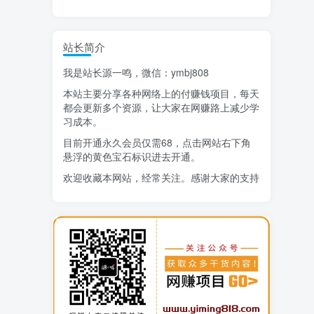
精选项目
站长简介
猜你喜欢
我是站长源一鸣，微信：ymbj808
AI短视频流量变现：APP拉新
1
本站主要分享各种网络上的付赚钱项目，每天
小红书虚拟电商14天变现训练营
2
都会更新多个资源，让大家在网赚路上减少学
习成本。
7月万粉技术教程（手动或者配合科技）
3
目前开通永久会员仅需68，点击网站右下角
悬浮的黄色宝石标识进去开通。
阿拉丁-小红书虚拟店铺SOP保姆级教程
4
欢迎收藏本网站，经常关注。感谢大家的支持
7天学会抖音卖房：从月薪5千到年入百万，新时代房产经纪人必备技能
5
治愈系老爷爷/奶奶文案+ai生成插画+视频号广告分成项目
6
寻宝之旅课程：搞钱训练营
7
DeepSeek提示词大全
8
AI+逛逛薅免费流，淘宝逛逛短视频带货
9