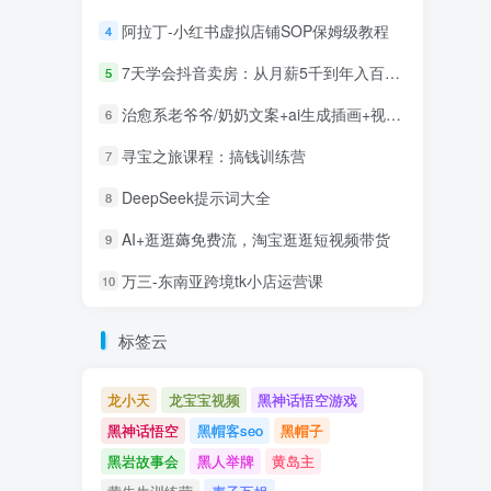
阿拉丁-小红书虚拟店铺SOP保姆级教程
4
7天学会抖音卖房：从月薪5千到年入百万，新时代房产经纪人必备技能
5
治愈系老爷爷/奶奶文案+ai生成插画+视频号广告分成项目
6
寻宝之旅课程：搞钱训练营
7
DeepSeek提示词大全
8
AI+逛逛薅免费流，淘宝逛逛短视频带货
9
万三-东南亚跨境tk小店运营课
10
标签云
龙小天
龙宝宝视频
黑神话悟空游戏
黑神话悟空
黑帽客seo
黑帽子
黑岩故事会
黑人举牌
黄岛主