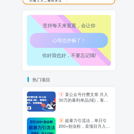
万三-东南亚跨境tk小店运营课
10
坚持每天来逛逛，会让你
生活也美好了！
你好我也好，不要忘记哦!
心情也舒畅了！
走路也有劲了！
热门项目
腿也不痛了！
某公众号付费文章·月入
1
腰也不酸了！
30万的暴利单品(续)，客单
价三四千，非常暴利
工作也轻松了！
超暴力引流法，单日引
2
200+创业粉，卖项目月入10
万+