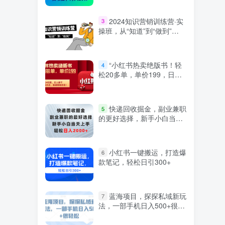
2024知识营销训练营·实
3
操班，从“知道”到“做到”
（36节课）
“小红书热卖绝版书！轻
4
松20多单，单价199，日入
破千，多重变现方式，靠谱
落地项目！”
快递回收掘金，副业兼职
5
的更好选择，新手小白当天
上手，轻松日入2000+
小红书一键搬运，打造爆
6
款笔记，轻松日引300+
蓝海项目，探探私域新玩
7
法，一部手机日入500+很轻
松【揭秘】