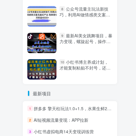
公众号流量主玩法新技
8
巧，利用AI做情感类文案无
脑式产出，简单易学，月收
益4000+【揭秘】
最新AI美女跳舞项目，暴
9
力变现，螺旋起号，操作简
单，小白也能轻松上手
小红书博主养成计划，
10
才能复制粘贴不封号，还能
爆流引流疯狂变现，全是干
货【揭秘】
最新项目
拼多多 擎天柱玩法1.0+1.5，水果生鲜2小时起量,标品2天爆单,利润率提升30%
1
AI短视频流量变现：APP拉新
2
小红书虚拟电商14天变现训练营
3